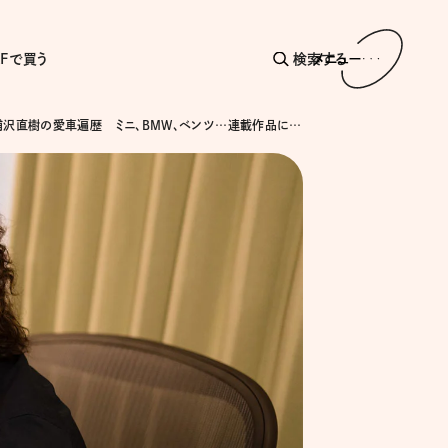
AFで買う
検索する
メニュー
漫画家・浦沢直樹の愛車遍歴 ミニ、BMW、ベンツ…連載作品に“リンク”した車選び