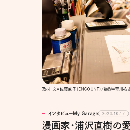
取材・文＝佐藤直子（ENCOUNT）/撮影＝荒川祐
インタビューMy Garage
2023.10.17
漫画家・浦沢直樹の愛