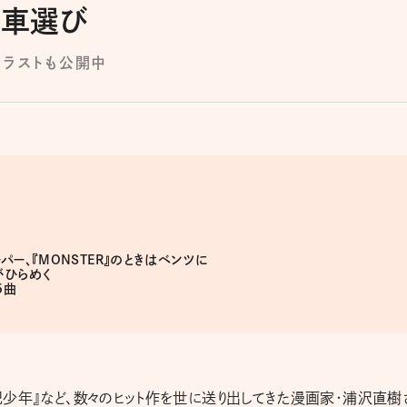
た車選び
イラストも公開中
ーパー、『MONSTER』のときはベンツに
がひらめく
5曲
20世紀少年』など、数々のヒット作を世に送り出してきた漫画家・浦沢直樹