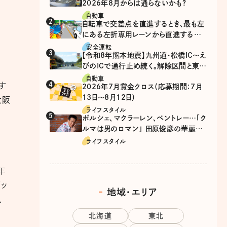
2026年8月からは通らないかも?
自動車
自転車で交差点を直進するとき、最も左
にある左折専用レーンから直進するの
は、違反？
安全運転
【令和8年熊本地震】九州道・松橋IC～え
びのICで通行止め続く。解除区間と東九
州道の迂回ルート
自動車
す
2026年7月賞金クロス（応募期間：7月
13日～8月12日）
大阪
ライフスタイル
ポルシェ、マクラーレン、ベントレー…「ク
ルマは男のロマン」 田原俊彦の華麗な
る愛車遍歴
ライフスタイル
年
リッ
地域・エリア
、
北海道
東北