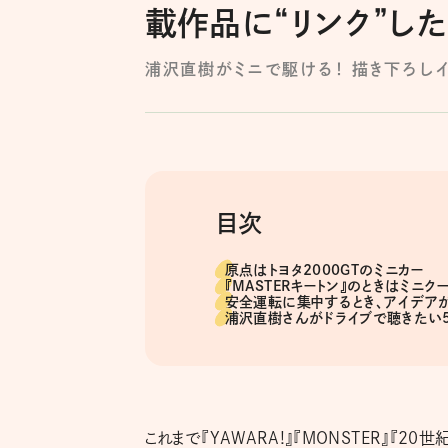
載作品に“リンク”し
浦沢直樹がミニで駆ける！ 描き下ろし
目次
原点はトヨタ2000GTのミニカー
『MASTERキートン』のときはミニク
安全運転に集中するとき、アイデア
浦沢直樹さんがドライブで聴きたい
これまで『YAWARA!』『MONSTER』『