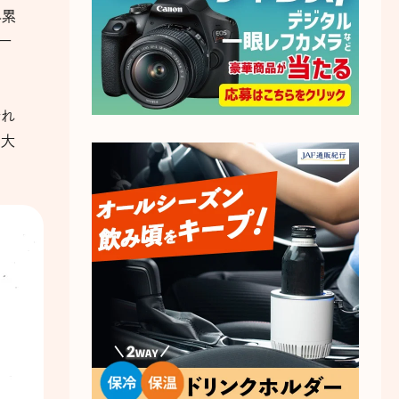
界累
一
それ
く大