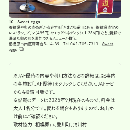
10 Sweet eggs
養鶏場や卵の直売所が点在する「たまご街道」にある、養鶏場直営の
レストラン。プリン（495円）やエッグベネディクト（1,386円）など、新鮮で
濃厚な卵の味を堪能できるメニューが揃う。
相模原市南区麻溝台5-14-39 Tel.042-705-7313
Sweet
eggs
※JAF優待の内容や利用方法などの詳細は、記事内
の各施設「JAF優待」をクリックしてください。JAFナビ
からも検索可能です。
※記載のデータは2025年9月現在のもので、料金は
大人1名分です。変わる場合もありますので、お出か
け前にご確認ください。
取材協力＝相模原市、愛川町、清川村