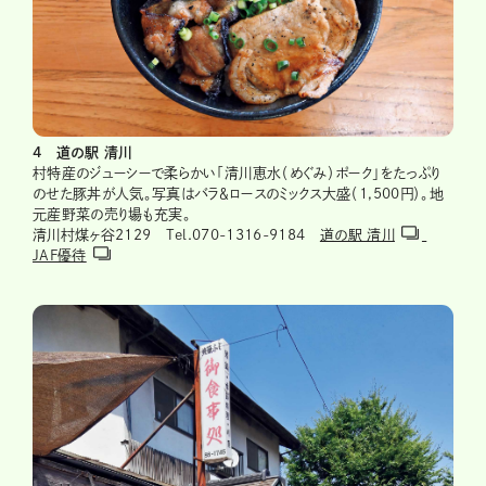
4 道の駅 清川
村特産のジューシーで柔らかい「清川恵水（めぐみ）ポーク」をたっぷり
のせた豚丼が人気。写真はバラ＆ロースのミックス大盛（1,500円）。地
元産野菜の売り場も充実。
清川村煤ヶ谷2129 Tel.070-1316-9184
道の駅 清川
JAF優待