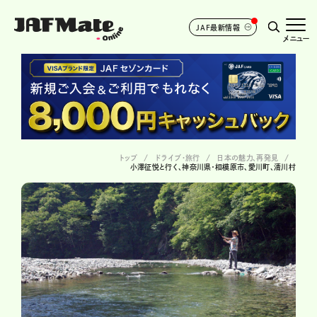
JAF最新情報
メニュー
トップ
ドライブ･旅行
日本の魅力、再発見
小澤征悦と行く、神奈川県・相模原市、愛川町、清川村