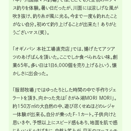
ス釣りを体験。暑い日だったが、川面には涼しげな風が
吹き抜け、釣り糸が風に光る。今まで一度も釣れたこと
がない自分。初めて釣り上げることが出来た！ ありがと
うございマス（笑）。
「オギノパン 本社工場直売店」では、揚げたてアツア
ツのあげぱんを頂いた。ここでしか食べられない味。創
業65年。多い日は1日6,000個を売り上げるという、懐
かしさに出会った。
「服部牧場」ではゆったりとした時間の中で手作りジェ
ラートを頂き、向かった先は「さがみ湖MORI MORI」。
約150万㎡の大自然の中、遊び尽くせぬほどのレジャ
ー体験が出来る。自分が乗ったＦ-1カート。子供向けと
思いきや、予想以上にスピード感もあり、地面を肌で感
じるハンドルさばきに、自然と笑みが。目玉のマッスルモ