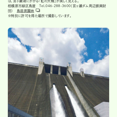
は、宮ヶ瀬湖にかかる「虹の大橋」が美しく見える。
相模原市緑区鳥屋 Tel.046-288-3600（宮ヶ瀬ダム周辺振興財
団）
鳥居原園地
※特別に許可を得た場所で撮影しています。