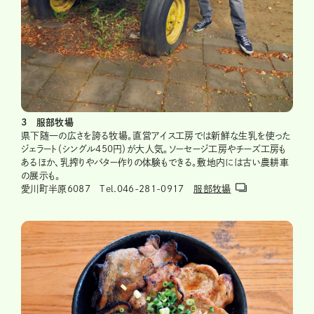
3 服部牧場
県下随一の広さを誇る牧場。直営アイス工房では新鮮な生乳を使った
ジェラート（シングル450円）が大人気。ソーセージ工房やチーズ工房も
あるほか、乳搾りやバター作りの体験もできる。敷地内には古い農耕車
の展示も。
愛川町半原6087 Tel.046-281-0917
服部牧場