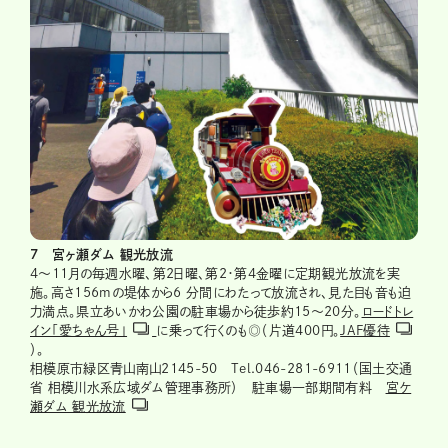
7 宮ヶ瀬ダム 観光放流
4～11月の毎週水曜、第2日曜、第2・第4金曜に定期観光放流を実
施。高さ156mの堤体から6 分間にわたって放流され、見た目も音も迫
力満点。県立あいかわ公園の駐車場から徒歩約15～20分。
ロードトレ
イン「愛ちゃん号」
に乗って行くのも◎（片道400円。
JAF優待
）。
相模原市緑区青山南山2145-50 Tel.046-281-6911（国土交通
省 相模川水系広域ダム管理事務所） 駐車場一部期間有料
宮ケ
瀬ダム 観光放流