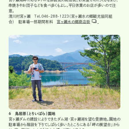
串焼きやお団子などを食べ歩くもよし。平日休業のお店が多いので注
意。
清川村宮ヶ瀬 Tel.046-288-1223（宮ヶ瀬水の郷観光協同組
合） 駐車場一部期間有料
宮ヶ瀬水の郷商店街
6 鳥居原（とりいばら）園地
宮ヶ瀬ダムの建設によりできたダム湖・宮ヶ瀬湖を望む景勝地。園地の
駐車場から階段を下りてしばらく歩いたところにある「岬の展望台」から