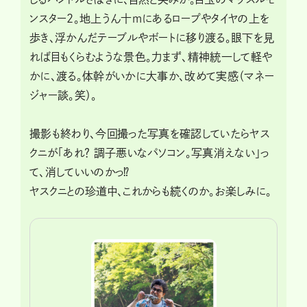
ンスター2。地上うん十mにあるロープやタイヤの上を
歩き、浮かんだテーブルやボートに移り渡る。眼下を見
れば目もくらむような景色。力まず、精神統一して軽や
かに、渡る。体幹がいかに大事か、改めて実感（マネー
ジャー談。笑）。
撮影も終わり、今回撮った写真を確認していたらヤス
クニが「あれ？ 調子悪いなパソコン。写真消えない」っ
て、消していいのかっ⁉
ヤスクニとの珍道中、これからも続くのか。お楽しみに。