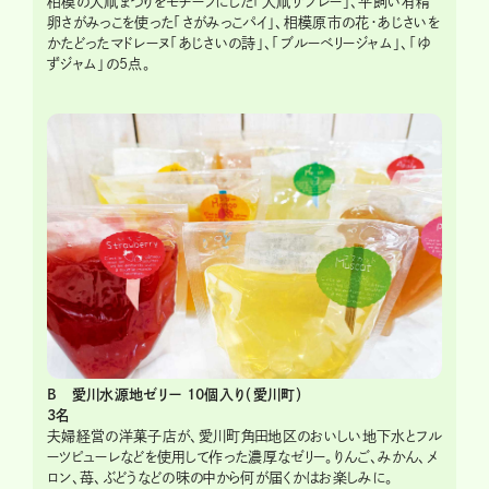
相模の大凧まつりをモチーフにした「大凧サブレー」、平飼い有精
卵さがみっこを使った「さがみっこパイ」、相模原市の花・あじさいを
かたどったマドレーヌ「あじさいの詩」、「ブルーベリージャム」、「ゆ
ずジャム」の5点。
B 愛川水源地ゼリー 10個入り（愛川町）
3名
夫婦経営の洋菓子店が、愛川町角田地区のおいしい地下水とフル
ーツピューレなどを使用して作った濃厚なゼリー。りんご、みかん、メ
ロン、苺、ぶどうなどの味の中から何が届くかはお楽しみに。