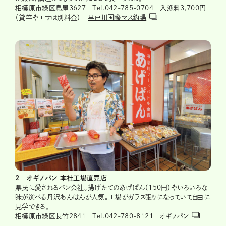
相模原市緑区鳥屋3627 Tel.042-785-0704 入漁料3,700円
（貸竿やエサは別料金）
早戸川国際マス釣場
2 オギノパン 本社工場直売店
県民に愛されるパン会社。揚げたてのあげぱん（150円）やいろいろな
味が選べる丹沢あんぱんが人気。工場がガラス張りになっていて自由に
見学できる。
相模原市緑区長竹2841 Tel.042-780-8121
オギノパン