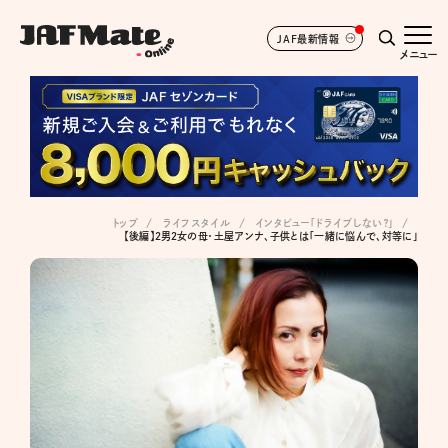
JAF最新情報
メニュー
トップ
ライフスタイル
インタビュー「ドライブしない？」
【後編】２男２女の母・土屋アンナ、子供とは「一緒に悩んで、対等に」