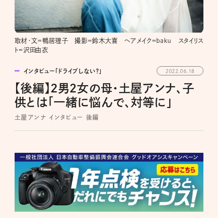
取材・文＝鴨居理子 撮影＝鈴木大喜 ヘアメイク＝baku スタイリス
ト＝沢田由衣
インタビュー「ドライブしない？」
2022.06.18
【後編】２男２女の母・土屋アンナ、子
供とは「一緒に悩んで、対等に」
土屋アンナ インタビュー 後編