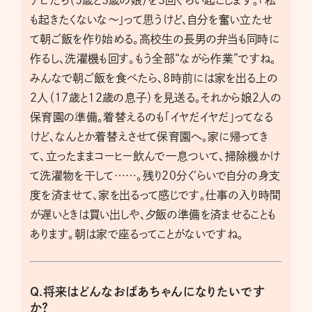
チビたち（５歳と３歳の娘）を３回ぐらい起こします。「私
も起きたくないな～」って思うけど、自分を奮い立たせ
て朝ご飯を作り始める。高校生の長男の弁当も同時に
作るし、洗濯機も回す。もう全部“ながら作業”ですね。
みんなで朝ご飯を食べたら、８時前には家を出る上の
２人（17歳と12歳の息子）を見送る。それから娘２人の
保育園の準備。着替えるのも「イヤだイヤだ」ってなる
けど、なんとか着替えさせて保育園へ。家に帰ってき
て、立ったままコーヒー飲んで一息ついて、掃除機かけ
て洗濯物を干して……。残り20分ぐらいで自分の身支
度を済ませて、家を出るって感じです。仕事の入り時間
が遅いときは買い出しや、夕飯の準備を済ませることも
あります。朝は家で座るってことがないですね。
Q.将来はどんなおばあちゃんになりたいです
か？