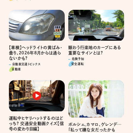
賑わう行楽地のカーブにある
【車検】ヘッドライトの黄ばみ・
重要なサインとは?
曇り、2026年8月からは通ら
ないかも?
危険予知
安全運転
自動車交通トピックス
自動車
運転中ヒヤリハットするのはど
っち? 交通安全動画クイズ【信
ポルシェ、カマロ、ゲレンデ…
号の変わり目編】
「私って嫌な女だったかも