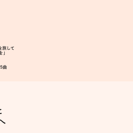
を旅して
を」
5曲
と
へ