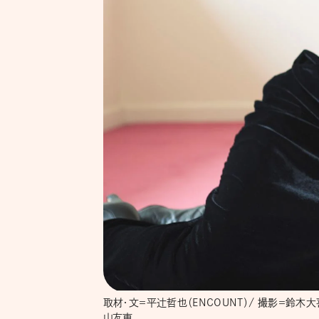
取材・文＝平辻哲也（ENCOUNT）/ 撮影＝鈴木大喜
山友恵