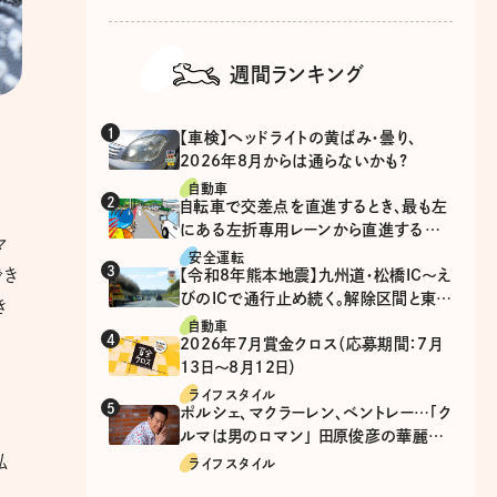
週間ランキング
【車検】ヘッドライトの黄ばみ・曇り、
2026年8月からは通らないかも?
自動車
自転車で交差点を直進するとき、最も左
にある左折専用レーンから直進するの
マ
は、違反？
安全運転
でき
【令和8年熊本地震】九州道・松橋IC～え
びのICで通行止め続く。解除区間と東九
き
州道の迂回ルート
自動車
2026年7月賞金クロス（応募期間：7月
13日～8月12日）
ライフスタイル
ポルシェ、マクラーレン、ベントレー…「ク
ルマは男のロマン」 田原俊彦の華麗な
る愛車遍歴
私
ライフスタイル