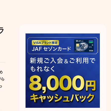
ラ
め
がら
っ