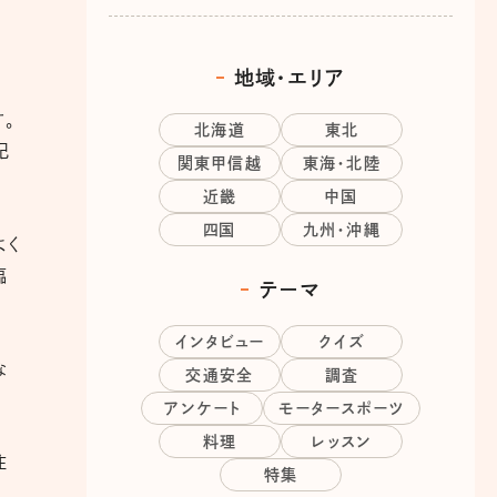
地域・エリア
。
北海道
東北
記
関東甲信越
東海・北陸
近畿
中国
四国
九州・沖縄
よく
臨
テーマ
インタビュー
クイズ
な
交通安全
調査
アンケート
モータースポーツ
料理
レッスン
往
特集