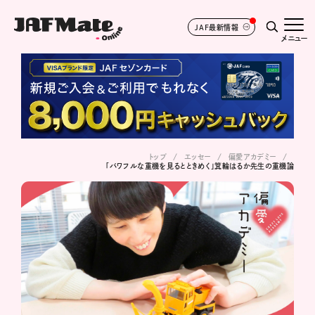
JAF最新情報
メニュー
トップ
エッセー
偏愛アカデミー
「パワフルな重機を見るとときめく」箕輪はるか先生の重機論