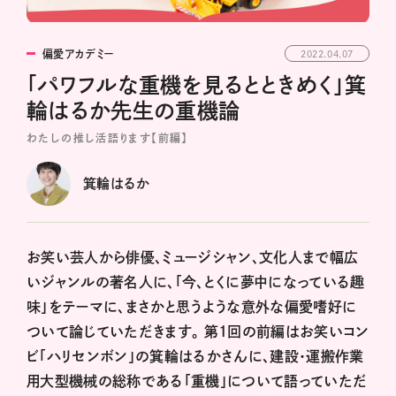
偏愛アカデミー
2022.04.07
「パワフルな重機を見るとときめく」箕
輪はるか先生の重機論
わたしの推し活語ります【前編】
箕輪はるか
お笑い芸人から俳優、ミュージシャン、文化人まで幅広
いジャンルの著名人に、「今、とくに夢中になっている趣
味」をテーマに、まさかと思うような意外な偏愛嗜好に
ついて論じていただきます。 第1回の前編はお笑いコン
ビ「ハリセンボン」の箕輪はるかさんに、建設・運搬作業
用大型機械の総称である「重機」について語っていただ