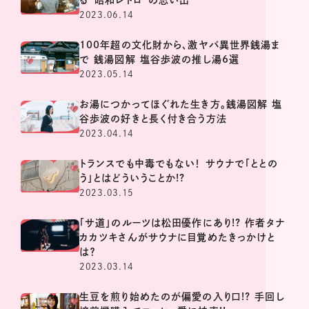
2023.06.14
100年超の文化財から、激ヤバ異世界銭湯ま
で 銭湯図解 塩谷歩波の推し湯6選
2023.05.14
お湯につかってほぐれた生き方。銭湯図解 塩
谷歩波の好きと長く付き合う方法
2023.04.14
トランスでも中毒でもない！ サウナで「ととの
う」とはどういうことか!?
2023.03.15
「サ道」のルーツは松田優作にあり!? 作者タナ
カカツキさんがサウナに目覚めたきっかけと
は？
2023.03.14
生豆を煎り始めたのが偏愛の入り口!? 手回し