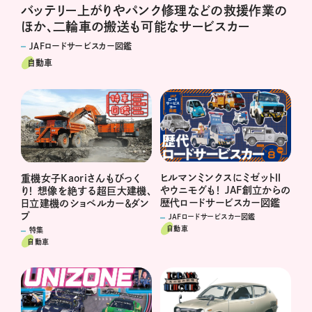
バッテリー上がりやパンク修理などの救援作業の
ほか、二輪車の搬送も可能なサービスカー
JAFロードサービスカー図鑑
自動車
ヒルマンミンクスにミゼットⅡ
重機女子Kaoriさんもびっく
やウニモグも！ JAF創立からの
り！ 想像を絶する超巨大建機、
歴代ロードサービスカー図鑑
日立建機のショベルカー＆ダン
プ
JAFロードサービスカー図鑑
自動車
特集
自動車