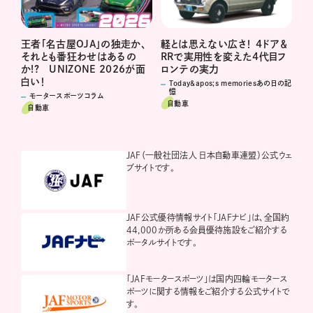
軽とは思えない広さ！ 4ドア＆
王者「名古屋OJA」の独走か、
RRで実用性を変えた4代目フ
それとも番狂わせはあるの
ロンテの実力
か!? UNIZONE 2026が面
白い！
Today&apos;s memoriesあの日の記
憶
モータースポーツコラム
自動車
自動車
JAF（一般社団法人 日本自動車連盟）公式ウェ
ブサイトです。
JAF公式優待情報サイト「JAFナビ」は、全国約
44,000か所ある会員優待施設をご紹介する
ポータルサイトです。
「JAFモータースポーツ」は国内四輪モータース
ポーツに関する情報をご紹介する公式サイトで
す。