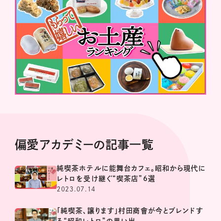
偏愛アカデミーの記事一覧
純喫茶ホテルに能舞台カフェ。昭和から現代に
レトロを受け継ぐ“喫茶店”6選
2023.07.14
「純喫茶、譲ります」村田商會が今とブレンドす
る“昭和レトロ”の思い出