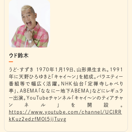
ウド鈴木
うど・すずき 1970年1月19日、山形県生まれ。1991
年に天野ひろゆきと「キャイ～ン」を結成。バラエティー
番組等で幅広く活躍。NHK仙台「定禅寺しゃべり
亭」、ABEMA「ななにー地下ABEMA」などにレギュラ
ー出演。YouTubeチャンネル「キャイ～ンのティアチャ
ンネル」を開設。
https://www.youtube.com/channel/UClRR
kKuz2edzfMOl5jjTuvg