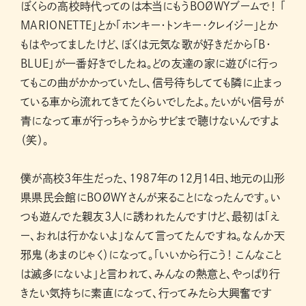
ぼくらの高校時代ってのは本当にもうBOØWYブームで！ 「​​
MARIONETTE」とか「ホンキー・トンキー・クレイジー」とか
もはやってましたけど、ぼくは元気な歌が好きだから「B・
BLUE」が一番好きでしたね。どの友達の家に遊びに行っ
てもこの曲がかかっていたし、信号待ちしてても隣に止まっ
ている車から流れてきてたくらいでしたよ。たいがい信号が
青になって車が行っちゃうからサビまで聴けないんですよ
（笑）。
僕が高校3年生だった、1987年の12月14日、地元の山形
県県民会館にBOØWYさんが来ることになったんです。い
つも遊んでた親友3人に誘われたんですけど、最初は「え
ー、おれは行かないよ」なんて言ってたんですね。なんか天
邪鬼（あまのじゃく）になって。「いいから行こう！ こんなこと
は滅多にないよ」と言われて、みんなの熱意と、やっぱり行
きたい気持ちに素直になって、行ってみたら大興奮です