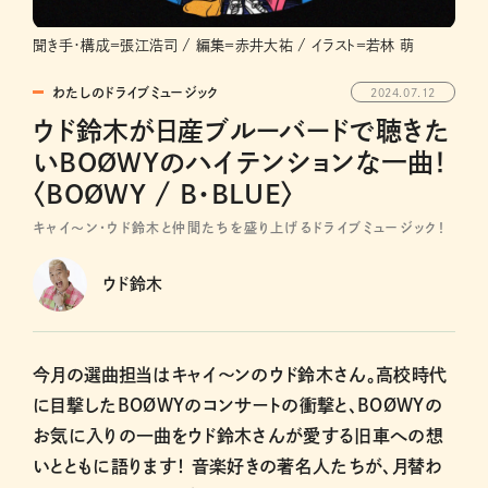
聞き手・構成＝張江浩司 / 編集＝赤井大祐 / イラスト＝若林 萌
わたしのドライブミュージック
2024.07.12
ウド鈴木が日産ブルーバードで聴きた
いBOØWYのハイテンションな一曲！
〈BOØWY / B・BLUE〉
キャイ～ン・ウド鈴木と仲間たちを盛り上げるドライブミュージック！
ウド鈴木
今月の選曲担当はキャイ～ンのウド鈴木さん。高校時代
に目撃したBOØWYのコンサートの衝撃と、BOØWYの
お気に入りの一曲をウド鈴木さんが愛する旧車への想
いとともに語ります！ 音楽好きの著名人たちが、月替わ