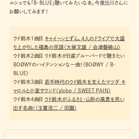
ルシェでも「B・BLUE」聴いてみたいなあ。今度出川さんに
お願いしてみます！
ウド鈴木1曲目
キャイ～ンとずん、4人のドライブで大盛
り上がりした福島の民謡〈大塚文雄 / 会津磐梯山〉
ウド鈴木2曲目 ウド鈴木が日産ブルーバードで聴きたい
BOØWYのハイテンションな一曲！〈BOØWY / B・
BLUE〉
ウド鈴木3曲目
若手時代のウド鈴木を支えたマツダ キ
ャロルと小室サウンド〈globe / SWEET PAIN〉
ウド鈴木4曲目
ウド鈴木がふるさと・山形の風景を思い
出す名曲！〈玉置浩二 / 田園〉