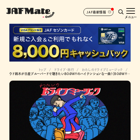
JAF最新情報
メニュー
トップ
ドライブ･旅行
わたしのドライブミュージック
ウド鈴木が日産ブルーバードで聴きたいBOØWYのハイテンションな一曲！〈BOØWY / B・BLUE〉