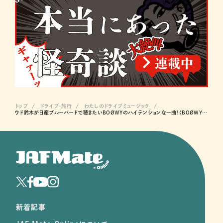
トップ
ドライブ･旅行
わたしのドライブミュージック
ウド鈴木が日産ブルーバードで聴きたいBOØWYのハイテンションな一曲！〈BOØWY / B・BLUE〉
新着記事