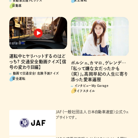
安全運転
自動車交通トピックス
自動車
運転中ヒヤリハットするのはど
っち? 交通安全動画クイズ【信
ポルシェ、カマロ、ゲレンデ…
号の変わり目編】
「私って嫌な女だったかも
（笑）」。高岡早紀の人生に寄り
動画で交通安全! 危険予測クイズ
安全運転
添った愛車遍歴
インタビューMy Garage
ライフスタイル
JAF（一般社団法人 日本自動車連盟）公式ウェ
ブサイトです。