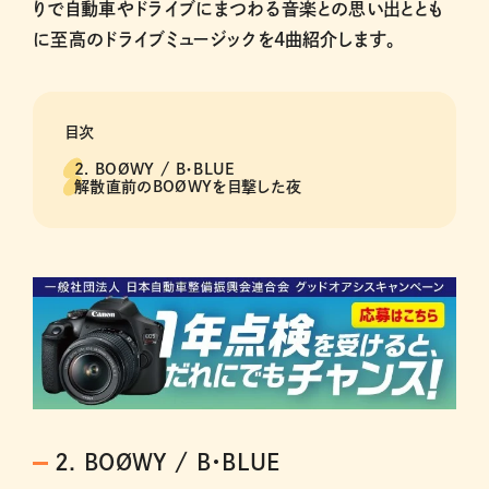
りで自動車やドライブにまつわる音楽との思い出ととも
に至高のドライブミュージックを4曲紹介します。
目次
2. BOØWY / B・BLUE
解散直前のBOØWYを目撃した夜
2. BOØWY / B・BLUE