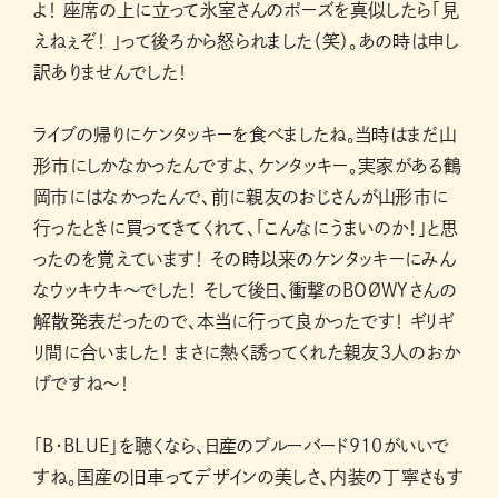
よ！ 座席の上に立って氷室さんのポーズを真似したら「見
えねぇぞ！ 」って後ろから怒られました（笑）。あの時は申し
訳ありませんでした！
ライブの帰りにケンタッキーを食べましたね。当時はまだ山
形市にしかなかったんですよ、ケンタッキー。実家がある鶴
岡市にはなかったんで、前に親友のおじさんが山形市に
行ったときに買ってきてくれて、「こんなにうまいのか！」と思
ったのを覚えています！ その時以来のケンタッキーにみん
なウッキウキ〜でした！ そして後日、衝撃のBOØWYさんの
解散発表だったので、本当に行って良かったです！ ギリギ
リ間に合いました！ まさに熱く誘ってくれた親友3人のおか
げですね〜！
「B・BLUE」を聴くなら、日産のブルーバード910がいいで
すね。国産の旧車ってデザインの美しさ、内装の丁寧さもす