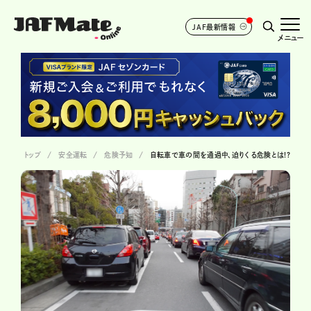
JAF最新情報
メニュー
トップ
安全運転
危険予知
自転車で車の間を通過中、迫りくる危険とは!?