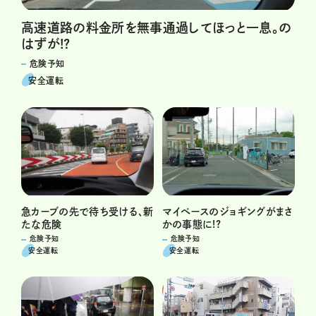
高速道路の料金所を無事通過してほっと一息。の
はずが!?
危険予知
安全運転
急カーブの先で待ち受ける、新
マイペースのジョギングがまさ
たな危険
かの事態に!?
危険予知
危険予知
安全運転
安全運転