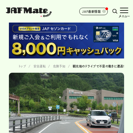
JAF最新情報
メニュー
トップ
安全運転
危険予知
観光地のドライブで不意の動きに遭遇!