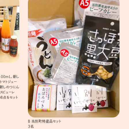
00mL、新し
トマトジュー
、新しのつにん
ースピューレ
の8点をセット
B 当別町特産品セット
3名