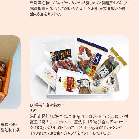
当別黒毛和牛A5のビーフカレー×3袋、かばと製麺所うどん、大
塚農場無洗米2合、当別いちごゼリー×3個、黒大豆焼いか醤
油の5点をセットで。
D 増毛町食の魅力セット
3名
港町市場鮭とば黒コショウ 80g、鮭とばカット 165g、にしん甘
露煮 2尾入、ましけマルシェ無洗米 150g（1合）、酒米スナッ
望来豚・想い
ク 100g、冷やして飲む酒粕甘酒 150g、酒粕ドレッシング
「醤油味」、各
150mLの7点と食べ方レシピをセットにしてお届け。