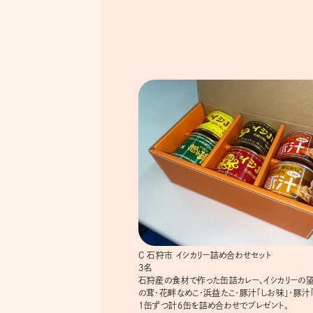
C 石狩市 イシカリー詰め合わせセット
3名
石狩産の食材で作った缶詰カレー、イシカリーの
の茸・花畔なめこ・浜益たこ・豚汁「しお味」・豚汁
1缶ずつ計6缶を詰め合わせでプレゼント。