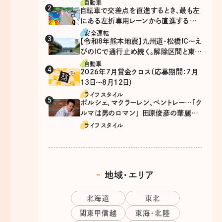
自動車
自転車で交差点を直進するとき、最も左
にある左折専用レーンから直進するの
は、違反？
安全運転
【令和8年熊本地震】九州道・松橋IC～え
びのICで通行止め続く。解除区間と東九
州道の迂回ルート
自動車
2026年7月賞金クロス（応募期間：7月
13日～8月12日）
ライフスタイル
ポルシェ、マクラーレン、ベントレー…「ク
ルマは男のロマン」 田原俊彦の華麗な
る愛車遍歴
ライフスタイル
地域・エリア
北海道
東北
関東甲信越
東海・北陸