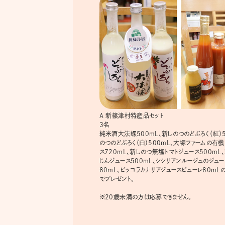
A 新篠津村特産品セット
3名
純米酒大法螺500mL、新しのつのどぶろく（紅）5
のつのどぶろく（白）500mL、大塚ファームの有機
ス720mL、新しのつ無塩トマトジュース500mL
じんジュース500mL、シシリアンルージュのジュ
80mL、ピッコラカナリアジュースピューレ80mL
でプレゼント。
※20歳未満の方は応募できません。