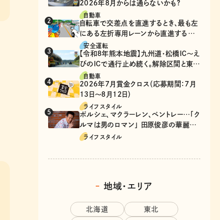
2026年8月からは通らないかも?
自動車
自転車で交差点を直進するとき、最も左
にある左折専用レーンから直進するの
は、違反？
安全運転
【令和8年熊本地震】九州道・松橋IC～え
びのICで通行止め続く。解除区間と東九
州道の迂回ルート
自動車
2026年7月賞金クロス（応募期間：7月
13日～8月12日）
ライフスタイル
ポルシェ、マクラーレン、ベントレー…「ク
ルマは男のロマン」 田原俊彦の華麗な
る愛車遍歴
ライフスタイル
地域・エリア
北海道
東北