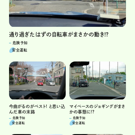
通り過ぎたはずの自転車がまさかの動き!?
危険予知
安全運転
今曲がるのがベスト! と思い込
マイペースのジョギングがまさ
んだ車の末路
かの事態に!?
危険予知
危険予知
安全運転
安全運転