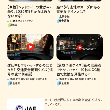
賑わう行楽地のカーブにある
【車検】ヘッドライトの黄ばみ・
重要なサインとは?
曇り、2026年8月からは通ら
ないかも?
危険予知
安全運転
自動車交通トピックス
自動車
運転中ヒヤリハットするのはど
【危険予測クイズ】夜の交差点
っち? 交通安全動画クイズ【信
でヒヤリハット! 10秒のCG動
号の変わり目編】
画で危険を見抜ける?
動画で交通安全! 危険予測クイズ
動画で交通安全! 危険予測クイズ
安全運転
安全運転
JAF（一般社団法人 日本自動車連盟）公式ウェ
ブサイトです。