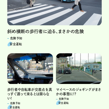
斜め横断の歩行者に迫る、まさかの危険
危険予知
安全運転
歩行者や自転車が交差点を真
マイペースのジョギングがまさ
っすぐ渡って来るとは限らな
かの事態に!?
い!
危険予知
安全運転
危険予知
安全運転