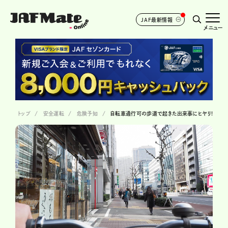
JAF最新情報
メニュー
トップ
安全運転
危険予知
自転車通行可の歩道で起きた出来事にヒヤリ!