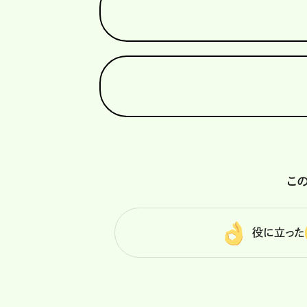
こ
役に立った