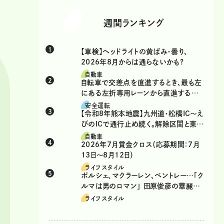
週間ランキング
【車検】ヘッドライトの黄ばみ・曇り、
2026年8月からは通らないかも?
自動車
自転車で交差点を直進するとき、最も左
にある左折専用レーンから直進するの
は、違反？
安全運転
【令和8年熊本地震】九州道・松橋IC～え
びのICで通行止め続く。解除区間と東九
州道の迂回ルート
自動車
2026年7月賞金クロス（応募期間：7月
13日～8月12日）
ライフスタイル
ポルシェ、マクラーレン、ベントレー…「ク
ルマは男のロマン」 田原俊彦の華麗な
る愛車遍歴
ライフスタイル