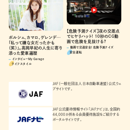
【危険予測クイズ】夜の交差点
でヒヤリハット! 10秒のCG動
ポルシェ、カマロ、ゲレンデ…
画で危険を見抜ける?
「私って嫌な女だったかも
（笑）」。高岡早紀の人生に寄り
動画で交通安全! 危険予測クイズ
安全運転
添った愛車遍歴
インタビューMy Garage
ライフスタイル
JAF（一般社団法人 日本自動車連盟）公式ウェ
ブサイトです。
JAF公式優待情報サイト「JAFナビ」は、全国約
44,000か所ある会員優待施設をご紹介する
ポータルサイトです。