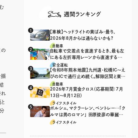
む
週間ランキング
【車検】ヘッドライトの黄ばみ・曇り、
2026年8月からは通らないかも?
自動車
まの
自転車で交差点を直進するとき、最も左
にある左折専用レーンから直進するの
は、違反？
安全運転
【令和8年熊本地震】九州道・松橋IC～え
を揺
びのICで通行止め続く。解除区間と東九
州道の迂回ルート
結
自動車
2026年7月賞金クロス（応募期間：7月
され
13日～8月12日）
両と
ライフスタイル
ポルシェ、マクラーレン、ベントレー…「ク
分
ルマは男のロマン」 田原俊彦の華麗な
る愛車遍歴
ライフスタイル