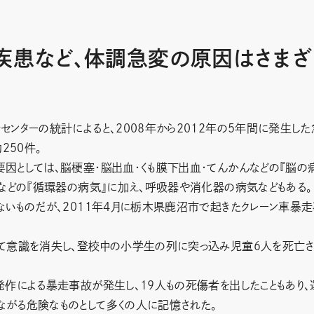
疾患など、体調急変の原因はさまざ
ンターの統計によると、2008年から2012年の5年間に発生した
250件。
因としては、脳梗塞・脳出血・くも膜下出血・てんかんなどの『脳の
などの『循環器の病気』に加え、呼吸器や消化器の病気などもある。
ないものだが、2011年4月に栃木県鹿沼市で起きたクレーン車暴
て意識を消失し、登校中の小学生の列に突っ込み児童６人を死亡
作による暴走事故が発生し、19人もの死傷者を出したこともあり、
がる危険なものとして多くの人に記憶された。