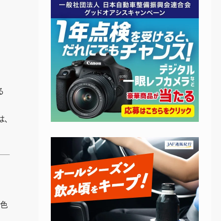
る
は、
黒色