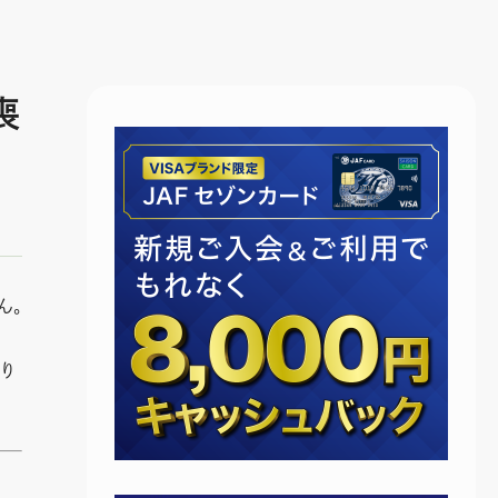
喪
ん。
り