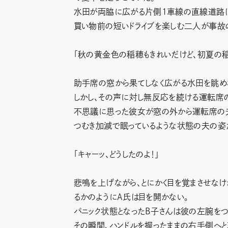
水田が両脇に広がる片側1車線の直線道路は
買い物前の短いドライブを楽しむ二人が事故
「秋の黄金色の稲穂もきれいだけど、初夏の
助手席の窓から果てしなく広がる水田を眺め
しかし、その声に対し無反応を続ける運転席
不思議に思った彼女が窓の外から運転席の夫
つむき加減で眠っているような状態の夫の姿
「キャーッ、どうしたのよ！」
悲鳴を上げながら、とにかく目を覚まさせな
るかのようにA氏は目を開かない。
パニック状態となったB子さんは彼の左腕をつ
その瞬間、ハンドルを握ったままの右手側へ