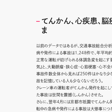
てんかん、心疾患、脳
ま
以前のデータではあるが、交通事故総合分析セ
病や発作による事故は1,248件で、年平均約
正常な運転が妨げられる体調急変を起こす要
気』と、大動脈瘤・狭心症・心筋梗塞・心不全
事故件数全体から見れば250件はかなり少
故を記憶している人も少なくないだろう。
クレーン車の運転者がてんかん発作を起こし
た事故は世間を震撼（しんかん）させた。
さらに、翌年４月には京都市祇園でてんかん発
転中の急病や発作による事故は大惨事につな