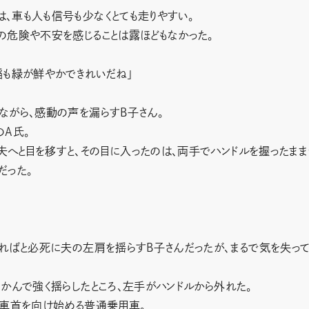
、車も人も信号も少なくとても走りやすい。
の危険や不安を感じることは露ほどもなかった。
稲も緑が鮮やかできれいだね」
ながら、感動の声を漏らすB子さん。
のA氏。
へと目を移すと、その目に入ったのは、両手でハンドルを握ったまま
だった。
ければと必死に夫の左肩を揺らすB子さんだったが、まるで気を失っ
かんで強く揺らしたところ、左手がハンドルから外れた。
と車首を向け始める普通乗用車。