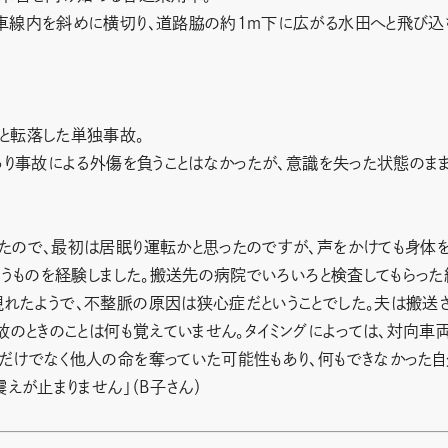
車線内を斜めに横切り、道路脇の約1ｍ下に広がる水田へと飛び込
と転落した単独事故。
あり事故による外傷を負うことはなかったが、意識を失った状態のま
たので、最初は居眠り運転かと思ったのですが、声をかけても身体
いうものを経験しました。搬送先の病院でいろいろと検査してもらった
れたようで、不整脈の原因は狭心症だということでした。夫は搬送
故のときのことは何も覚えていません。タイミングによっては、対向車
だけでなく他人の命を奪っていた可能性もあり、何もできなかった自
えが止まりません」（B子さん）