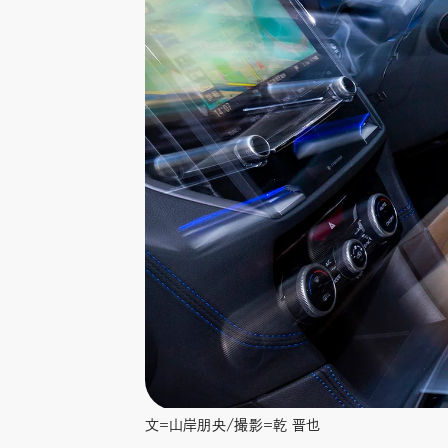
文＝山岸朋央/撮影＝乾 晋也