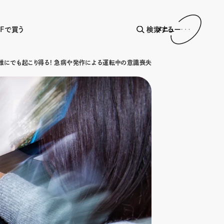
AFで買う
検索する
メニュー
誰にでも起こり得る! 急病や発作による運転中の意識喪失