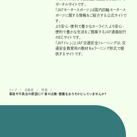
ポータルサイトです。
「JAFモータースポーツ」は国内四輪モータース
ポーツに関する情報をご紹介する公式サイトで
す。
より安心・便利で豊かなカーライフ、より安心・
便利で豊かな生活をご提案するJAF通販紀行
のECサイトです。
「JAFトレ」ことJAF交通安全トレーニングは、交
通安全教育用の教材をeラーニング形式で提
供するサイトです。
トップ
自動車
特集
事故や不具合の原因に!? 車の点検・整備をおろそかにしていませんか？