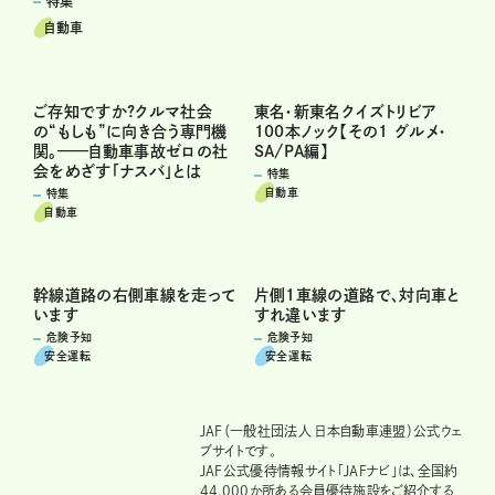
特集
自動車
ご存知ですか?クルマ社会
東名・新東名クイズトリビア
の“もしも”に向き合う専門機
100本ノック【その1 グルメ・
関。——自動車事故ゼロの社
SA/PA編】
会をめざす「ナスバ」とは
特集
自動車
特集
自動車
幹線道路の右側車線を走って
片側1車線の道路で、対向車と
います
すれ違います
危険予知
危険予知
安全運転
安全運転
JAF（一般社団法人 日本自動車連盟）公式ウェ
ブサイトです。
JAF公式優待情報サイト「JAFナビ」は、全国約
44,000か所ある会員優待施設をご紹介する