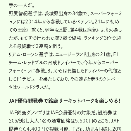
手の一人だ。
野尻智紀選手は、茨城県出身の34歳で、スーパーフォーミ
ュラには2014年から参戦しているベテラン。21年に初め
ての王座に就くと、翌年も連覇。第4戦は病気により欠場し
たが、もてぎで行われた第7戦で優勝。ランキング3位で迎
える最終戦で3連覇を狙う。
リアム・ローソン選手は、ニュージーランド出身の21歳。F1
チーム・レッドブルの育成ドライバーで、今年からスーパー
フォーミュラに参戦。8月からは負傷したドライバーの代役と
してF1デビューを果たしており、その速さと走りのクレバー
さはワールドクラスだ。
JAF優待観戦券で鈴鹿サーキットパークも楽しめる！
JAF鈴鹿グランプリはJAF会員優待の対象だ。観戦券は
20％割引。大人1名の通常価格は5,500円のところ、JAF
優待なら4,400円で観戦可能。子ども、幼児も同様に20％