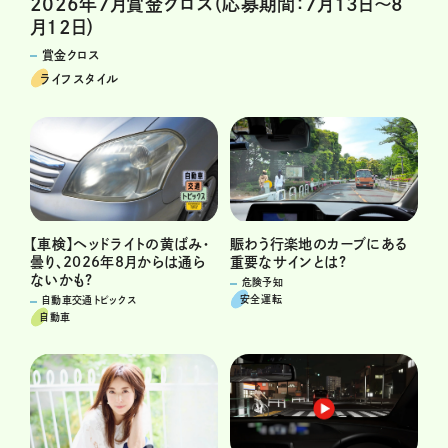
2026年7月賞金クロス（応募期間：7月13日～8
月12日）
賞金クロス
ライフスタイル
賑わう行楽地のカーブにある
【車検】ヘッドライトの黄ばみ・
重要なサインとは?
曇り、2026年8月からは通ら
ないかも?
危険予知
安全運転
自動車交通トピックス
自動車