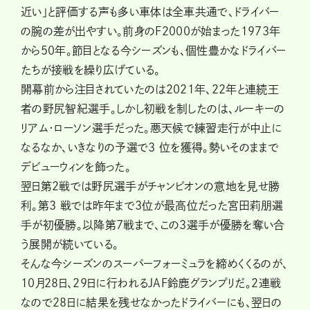
近い」と評価する声も多い車体は全車共通で、ドライバー
の腕の差が出やすい。前身のF2000が始まった1973年
から50年。節目となる今シーズンも、個性豊かなドライバー
たちが接戦を繰り広げている。
開幕前から注目されていたのは2021年、22年と連続王
者の野尻智紀選手。しかし初戦を制したのは、ルーキーの
リアム・ローソン選手だった。悪天候で練習走行が中止に
なるなか、いきなりの予選で3 位を獲得。勢いそのままで
デビューウィンを飾った。
翌日第2戦では野尻選手がチャンピオンの意地を見せ勝
利。第3 戦では昨年まで3位が最高位だった宮田莉朋選
手が初優勝。以降第7戦まで、この3選手が優勝を奪い合
う展開が続いている。
そんな今シーズンのスーパーフォーミュラを締めくくるのが、
10月28日、29日に行われるJAF鈴鹿グランプリだ。2連戦
なので28日に結果を残せなかったドライバーにも、翌日の