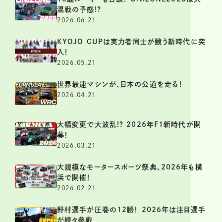
混戦の予感!?
2026.06.21
KYOJO CUPは実力者同士が競う新時代に突
入！
2026.05.21
世界最速マシンが、日本の公道を走る！
2026.04.21
大幅変更で大波乱!? 2026年F1新時代が開
幕！
2026.03.21
大規模なモータースポーツ祭典、2026年も横
浜で開催！
2026.02.21
野村選手が圧巻の12勝！ 2026年は注目選手
が続々参戦