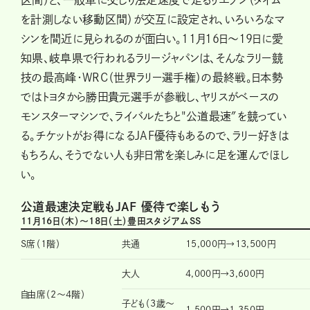
区間）と、一般車に交じり法定速度で走るリエゾン（タイム
を計測しない移動区間）が交互に設定され、いろいろなマ
シンを間近に見られるのが面白い。11月16日～19日に愛
知県、岐阜県で行われるラリージャパンは、そんなラリー競
技の最高峰・WRC（世界ラリー選手権）の最終戦。日本勢
ではトヨタから勝田貴元選手が参戦し、ヤリスがベースの
モンスターマシンで、ライバルたちと"公道最速″を競ってい
る。チケットがお得になるJAF優待もあるので、ラリー好きは
もちろん、そうでない人も非日常を楽しみに足を運んでほし
い。
公道最速決定戦もJAF 優待で楽しもう
11月16日（木）～18日（土）豊田スタジアムSS
S席（1階）
共通
15,000円→13,500円
大人
4,000円→3,600円
自由席（2～4階）
子ども（3歳～
1,500円→1,350円