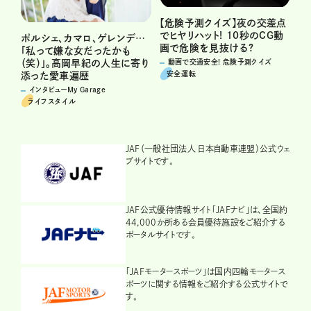
【危険予測クイズ】夜の交差点
でヒヤリハット! 10秒のCG動
ポルシェ、カマロ、ゲレンデ…
画で危険を見抜ける?
「私って嫌な女だったかも
（笑）」。高岡早紀の人生に寄り
動画で交通安全! 危険予測クイズ
安全運転
添った愛車遍歴
インタビューMy Garage
ライフスタイル
JAF（一般社団法人 日本自動車連盟）公式ウェ
ブサイトです。
JAF公式優待情報サイト「JAFナビ」は、全国約
44,000か所ある会員優待施設をご紹介する
ポータルサイトです。
「JAFモータースポーツ」は国内四輪モータース
ポーツに関する情報をご紹介する公式サイトで
す。