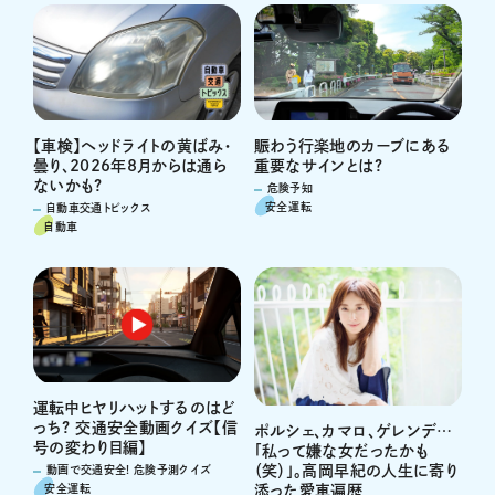
賑わう行楽地のカーブにある
【車検】ヘッドライトの黄ばみ・
重要なサインとは?
曇り、2026年8月からは通ら
ないかも?
危険予知
安全運転
自動車交通トピックス
自動車
運転中ヒヤリハットするのはど
っち? 交通安全動画クイズ【信
ポルシェ、カマロ、ゲレンデ…
号の変わり目編】
「私って嫌な女だったかも
（笑）」。高岡早紀の人生に寄り
動画で交通安全! 危険予測クイズ
安全運転
添った愛車遍歴