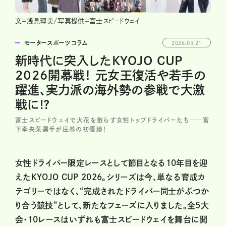
文=浅見理美/写真提供=富士スピードウェイ
モータースポーツコラム
2026.05.21
新時代に突入したKYOJO CUP
2026開幕戦！ 元女王復活や若手の
躍進、実力派の海外勢の参戦で大激
戦に!?
富士スピードウェイで火花を散らす女性トップドライバーたち──富
下李央菜選手が圧巻の初優勝！
女性ドライバー限定レースとして節目となる10年目を迎
えたKYOJO CUP 2026。シリーズは今、単なる育成カ
テゴリーではなく、“完成されたドライバー同士がぶつか
り合う競技”として、新たなフェーズに入りました。全5大
会・10レースはいずれも富士スピードウェイを舞台に開