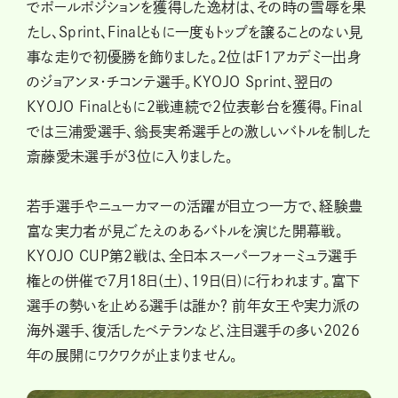
でポールポジションを獲得した逸材は、その時の雪辱を果
たし、Sprint、Finalともに一度もトップを譲ることのない見
事な走りで初優勝を飾りました。2位はF1アカデミー出身
のジョアンヌ・チコンテ選手。KYOJO Sprint、翌日の
KYOJO Finalともに2戦連続で2位表彰台を獲得。Final
では三浦愛選手、翁長実希選手との激しいバトルを制した
斎藤愛未選手が3位に入りました。
若手選手やニューカマーの活躍が目立つ一方で、経験豊
富な実力者が見ごたえのあるバトルを演じた開幕戦。
KYOJO CUP第2戦は、全日本スーパーフォーミュラ選手
権との併催で7月18日(土)、19日(日)に行われます。富下
選手の勢いを止める選手は誰か？ 前年女王や実力派の
海外選手、復活したベテランなど、注目選手の多い2026
年の展開にワクワクが止まりません。