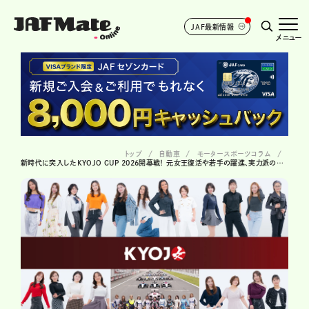
JAF最新情報
メニュー
トップ
自動車
モータースポーツコラム
新時代に突入したKYOJO CUP 2026開幕戦！ 元女王復活や若手の躍進、実力派の海外勢の参戦で大激戦に!?