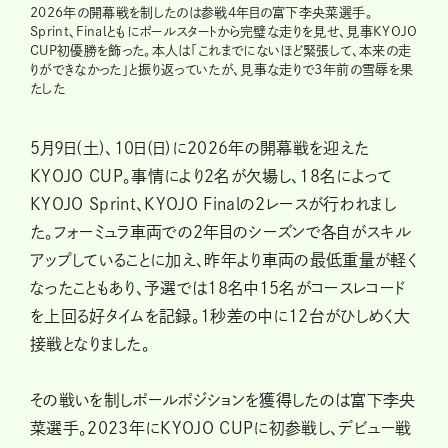
2026年の開幕戦を制したのは参戦4年目の富下李央菜選手。
Sprint、Finalともにポールスタートから完璧な走りを見せ、見事KYOJO
CUP初優勝を飾った。本人は「これまでにないほど緊張して、本来の走
りができなかった」と振り返っていたが、見事な走りで3年前の雪辱を果
たした
5月9日(土)、10日(日)に2026年の開幕戦を迎えた
KYOJO CUP。事情により2名が欠場し、18名によって
KYOJO Sprint、KYOJO Finalの2レースが行われまし
た。フォーミュラ車両での2年目のシーズンで各自がスキル
アップしていることに加え、昨年より車両の最低重量が軽く
なったこともあり、予選では18名中15名がコースレコード
を上回る好タイムを記録。1秒差の中に12台がひしめく大
接戦となりました。
その戦いを制しポールポジションを獲得したのは富下李央
菜選手。2023年にKYOJO CUPに初参戦し、デビュー戦