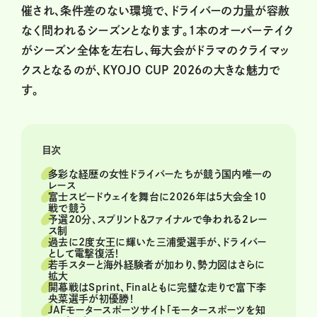
催され、条件差のない環境で、ドライバーの力量が容赦
なく問われるシーズンとなります。1本のオーバーテイク
がシーズン全体を左右し、毎大会がドラマのクライマッ
クスとなるのが、KYOJO CUP 2026の大きな魅力で
す。
目次
多彩な経歴の女性ドライバーたちが競う国内唯一の
レース
富士スピードウェイを舞台に2026年は5大会全10
戦で競う
予選20分、スプリント＆ファイナルで争われる2レー
ス制
過去に2度女王に輝いた三浦愛選手が、ドライバー
として電撃復活！
若手スターと海外経験者が加わり、勢力図はさらに
拡大
開幕戦はSprint、Finalともに完璧な走りで富下李
央菜選手が初優勝！
JAFモータースポーツサイト「モータースポーツを知