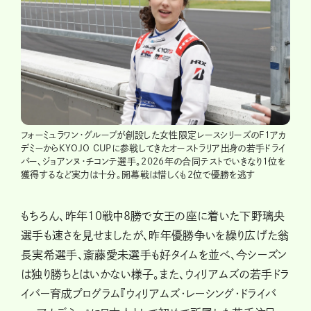
フォーミュラワン・グループが創設した女性限定レースシリーズのF1アカ
デミーからKYOJO CUPに参戦してきたオーストラリア出身の若手ドライ
バー、ジョアンヌ・チコンテ選手。2026年の合同テストでいきなり1位を
獲得するなど実力は十分。開幕戦は惜しくも2位で優勝を逃す
もちろん、昨年10戦中8勝で女王の座に着いた下野璃央
選手も速さを見せましたが、昨年優勝争いを繰り広げた翁
長実希選手、斎藤愛未選手も好タイムを並べ、今シーズン
は独り勝ちとはいかない様子。また、ウィリアムズの若手ドラ
イバー育成プログラム『ウィリアムズ・レーシング・ドライバ