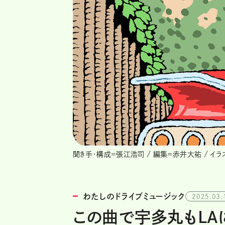
聞き手・構成＝張江浩司 / 編集＝赤井大祐 / イラ
わたしのドライブミュージック
2025.03.
この曲で宇多丸もLAに