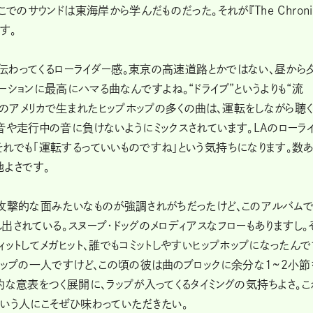
でのサウンドは東海岸から学んだものだった。それが『The Chroni
す。
と伝わってくるローライダー感。東京の高速道路とかではない、昼から
ションに最高にハマる曲なんですよね。“ドライブ”というよりも“流
会のアメリカで生まれたヒップホップの多くの曲は、運転をしながら聴く
音や走行中の音に負けないようにミックスされています。LAのローラ
れでも「運転するっていいものですね」という気持ちになります。数
地よさです。
に攻撃的な面みたいなものが強調されがちだったけど、このアルバム
し出されている。スヌープ・ドッグのメロディアスなフローもありますし。
ットしてメガヒット、誰でもコミットしやすいヒップホップになったんで
トップの一人ですけど、この頃の彼は曲のブロックに余分な1~2小節
的な意表をつく展開に、ラップが入ってくるタイミングの気持ちよさ。こ
いう人にこそぜひ味わっていただきたい。