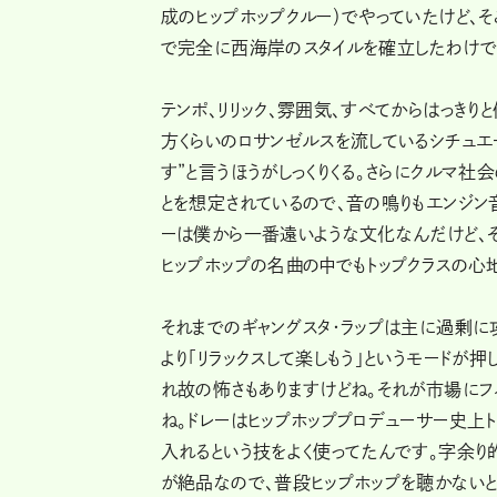
成のヒップホップクルー）でやっていたけど、そこ
で完全に西海岸のスタイルを確立したわけで
テンポ、リリック、雰囲気、すべてからはっきり
方くらいのロサンゼルスを流しているシチュエー
す”と言うほうがしっくりくる。さらにクルマ社
とを想定されているので、音の鳴りもエンジン
ーは僕から一番遠いような文化なんだけど、そ
ヒップホップの名曲の中でもトップクラスの心
それまでのギャングスタ・ラップは主に過剰
より「リラックスして楽しもう」というモードが押
れ故の怖さもありますけどね。それが市場にフィ
ね。ドレーはヒップホッププロデューサー史上
入れるという技をよく使ってたんです。字余り
が絶品なので、普段ヒップホップを聴かないと