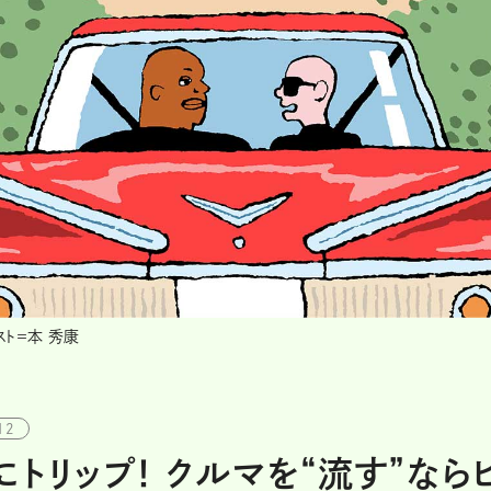
スト＝本 秀康
12
トリップ！ クルマを“流す”なら