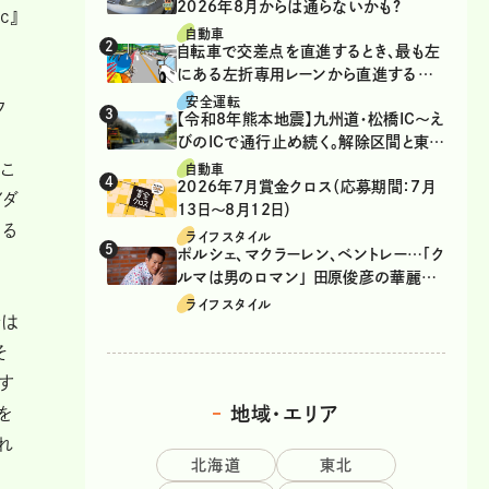
2026年8月からは通らないかも?
c』
自動車
自転車で交差点を直進するとき、最も左
にある左折専用レーンから直進するの
は、違反？
安全運転
夕
【令和8年熊本地震】九州道・松橋IC～え
びのICで通行止め続く。解除区間と東九
州道の迂回ルート
こ
自動車
2026年7月賞金クロス（応募期間：7月
イダ
13日～8月12日）
ある
ライフスタイル
ポルシェ、マクラーレン、ベントレー…「ク
ルマは男のロマン」 田原俊彦の華麗な
る愛車遍歴
ライフスタイル
では
そ
す
地域・エリア
を
れ
北海道
東北