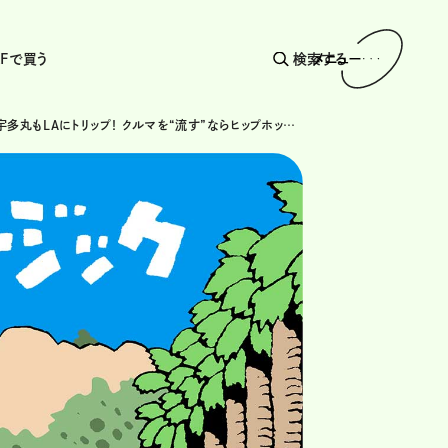
AFで買う
検索する
メニュー
この曲で宇多丸もLAにトリップ！ クルマを“流す”ならヒップホップクラシック〈ドクター・ドレー / Let Me Ride〉