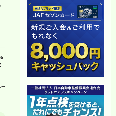
〉
る
定
ュー