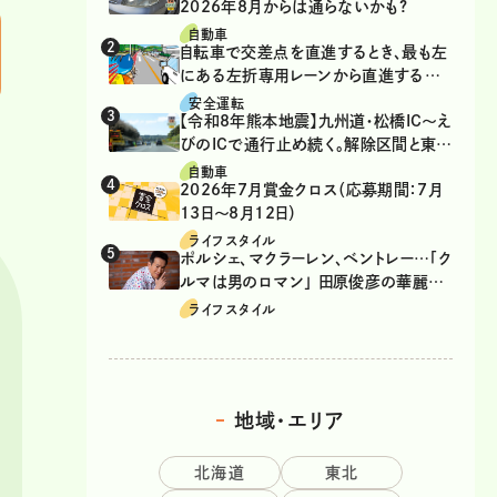
2026年8月からは通らないかも?
自動車
自転車で交差点を直進するとき、最も左
にある左折専用レーンから直進するの
は、違反？
安全運転
【令和8年熊本地震】九州道・松橋IC～え
びのICで通行止め続く。解除区間と東九
州道の迂回ルート
自動車
2026年7月賞金クロス（応募期間：7月
13日～8月12日）
ライフスタイル
ポルシェ、マクラーレン、ベントレー…「ク
ルマは男のロマン」 田原俊彦の華麗な
る愛車遍歴
ライフスタイル
地域・エリア
北海道
東北