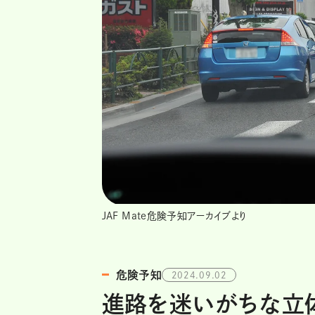
JAF Mate危険予知アーカイブより
危険予知
2024.09.02
進路を迷いがちな立