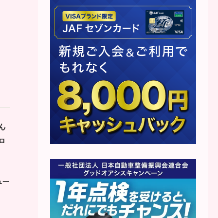
ん
ロ
ュー