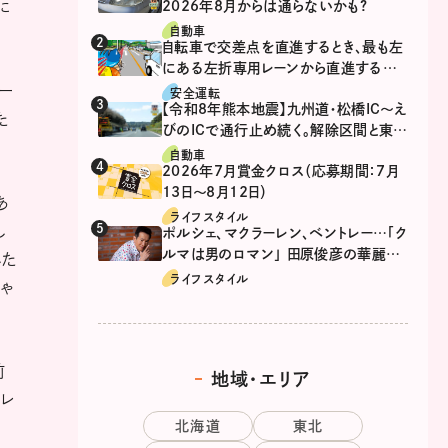
に
2026年8月からは通らないかも?
自動車
自転車で交差点を直進するとき、最も左
にある左折専用レーンから直進するの
は、違反？
ー
安全運転
【令和8年熊本地震】九州道・松橋IC～え
た
びのICで通行止め続く。解除区間と東九
州道の迂回ルート
自動車
2026年7月賞金クロス（応募期間：7月
13日～8月12日）
あ
ライフスタイル
し
ポルシェ、マクラーレン、ベントレー…「ク
ルマは男のロマン」 田原俊彦の華麗な
した
る愛車遍歴
ライフスタイル
じゃ
前
地域・エリア
トレ
北海道
東北