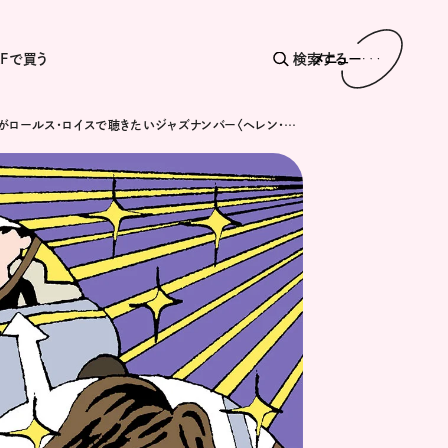
AFで買う
検索する
メニュー
小林幸子がロールス・ロイスで聴きたいジャズナンバー〈ヘレン・メリル / You’d Be So Nice To Come Home To〉