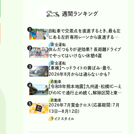
週間ランキング
自転車で交差点を直進するとき、最も左
にある左折専用レーンから直進するの
は、違反？
安全運転
休んだつもりが逆効果？ 長距離ドライブ
でやってはいけない休憩4選
安全運転
【車検】ヘッドライトの黄ばみ・曇り、
2026年8月からは通らないかも?
自動車
【令和8年熊本地震】九州道・松橋IC～え
びのICで通行止め続く。解除区間と東九
州道の迂回ルート
自動車
2026年7月賞金クロス（応募期間：7月
13日～8月12日）
ライフスタイル