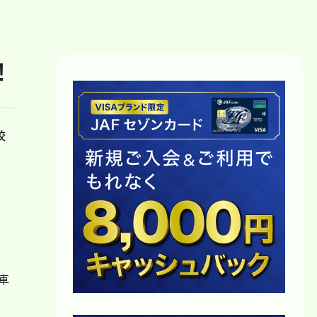
！
校
車