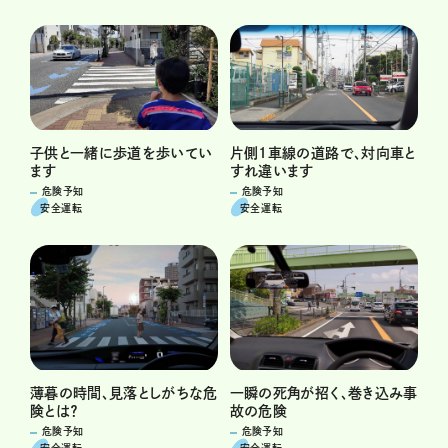
子供と一緒に歩道を歩いてい
片側1車線の道路で、対向車と
ます
すれ違います
危険予知
危険予知
安全運転
安全運転
薄暮の時間、見落としがちな危
一瞬の死角が招く、巻き込み事
険とは？
故の危険
危険予知
危険予知