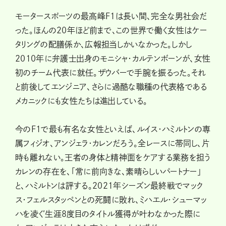
モータースポーツの最高峰F1は長い間、完全な男社会だ
った。ほんの20年ほど前まで、この世界で働く女性はケー
タリングの配膳係か、広報担当しかいなかった。しかし
2010年に弁護士出身のモニシャ・カルテンボーンが、女性
初のチーム代表に就任。ザウバーで手腕を振るった。それ
と前後してエンジニア、さらに過酷な職種の代表格である
メカニックにも女性たちは進出している。
今のF1で最も有名な女性といえば、ルイス・ハミルトンの専
属フィジオ、アンジェラ・カレンだろう。全レースに帯同し、片
時も離れない。王者の身体と精神面をケアする業務を担う
カレンの存在を、「常に前向きな、素晴らしいパートナー」
と、ハミルトンは評する。2021年シーズン最終戦でマック
ス・フェルスタッペンとの死闘に敗れ、ミハエル・シューマッ
ハを凌ぐ生涯8度目のタイトル獲得が叶わなかった際に