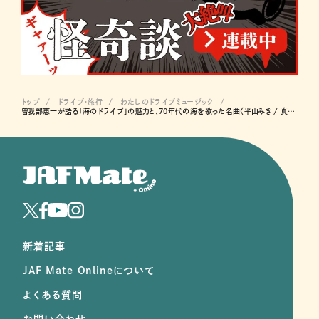
トップ
ドライブ･旅行
わたしのドライブミュージック
曽我部恵一が語る「海のドライブ」の魅力と、70年代の海を歌った名曲〈平山みき / 真夏の出来事〉
新着記事
JAF Mate Onlineについて
よくある質問
お問い合わせ