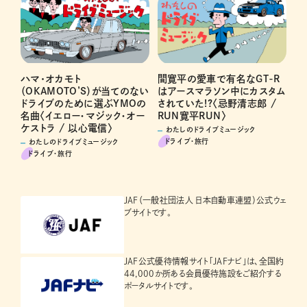
ハマ･オカモト
間寛平の愛車で有名なGT-R
（OKAMOTO’S）が当てのない
はアースマラソン中にカスタム
ドライブのために選ぶYMOの
されていた!?〈忌野清志郎 /
名曲〈イエロー・マジック・オー
RUN寛平RUN〉
ケストラ / 以心電信〉
わたしのドライブミュージック
ドライブ･旅行
わたしのドライブミュージック
ドライブ･旅行
JAF（一般社団法人 日本自動車連盟）公式ウェ
ブサイトです。
JAF公式優待情報サイト「JAFナビ」は、全国約
44,000か所ある会員優待施設をご紹介する
ポータルサイトです。