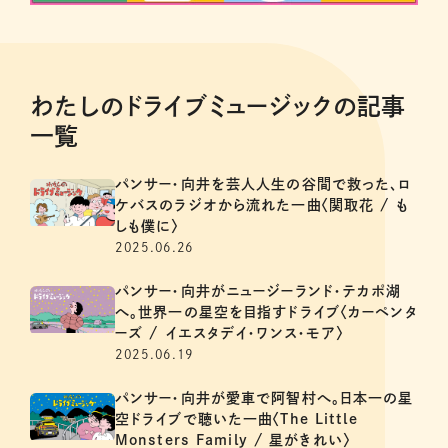
わたしのドライブミュージックの記事
一覧
パンサー・向井を芸人人生の谷間で救った、ロ
ケバスのラジオから流れた一曲〈関取花 / も
しも僕に〉
2025.06.26
パンサー・向井がニュージーランド・テカポ湖
へ。世界一の星空を目指すドライブ〈カーペンタ
ーズ / イエスタデイ・ワンス・モア〉
2025.06.19
パンサー・向井が愛車で阿智村へ。日本一の星
空ドライブで聴いた一曲〈The Little
Monsters Family / 星がきれい〉