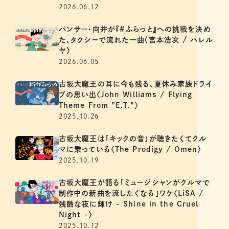
2026.06.12
パンサー・向井が『#ふらっと』への挑戦を決め
た、タクシーで流れた一曲〈宮本浩次 / ハレル
ヤ〉
2026.06.05
古坂大魔王の耳に今も残る、夏休み家族ドライ
ブの思い出〈John Williams / Flying
Theme From "E.T."〉
2025.10.26
古坂大魔王は「キックの音」が聴きたくてクル
マに乗っている〈The Prodigy / Omen〉
2025.10.19
古坂大魔王が語る「ミュージシャンがクルマで
制作中の新曲を流したくなる」ワケ〈LiSA /
残酷な夜に輝け - Shine in the Cruel
Night -〉
2025.10.12