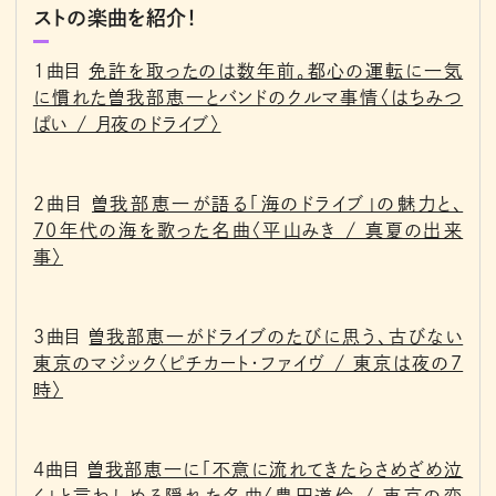
ストの楽曲を紹介！
1曲目
免許を取ったのは数年前。都心の運転に一気
に慣れた曽我部恵一とバンドのクルマ事情〈はちみつ
ぱい / 月夜のドライブ〉
2曲目
曽我部恵一が語る「海のドライブ」の魅力と、
70年代の海を歌った名曲〈平山みき / 真夏の出来
事〉
3曲目
曽我部恵一がドライブのたびに思う、古びない
東京のマジック〈ピチカート・ファイヴ / 東京は夜の7
時〉
4曲目
曽我部恵一に「不意に流れてきたらさめざめ泣