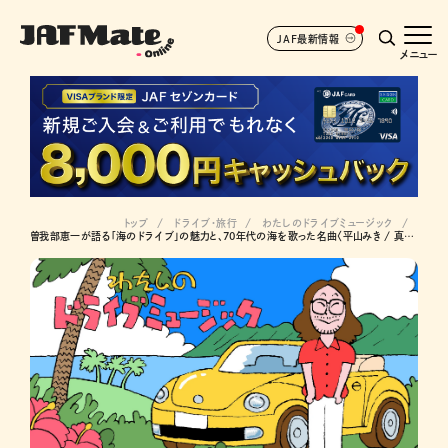
JAF最新情報
メニュー
トップ
ドライブ･旅行
わたしのドライブミュージック
曽我部恵一が語る「海のドライブ」の魅力と、70年代の海を歌った名曲〈平山みき / 真夏の出来事〉