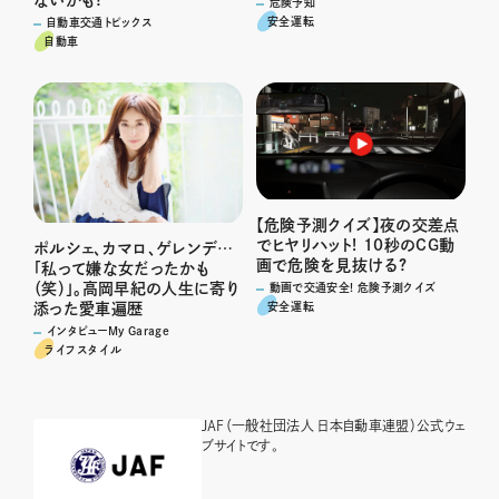
ないかも?
危険予知
安全運転
自動車交通トピックス
自動車
【危険予測クイズ】夜の交差点
でヒヤリハット! 10秒のCG動
ポルシェ、カマロ、ゲレンデ…
画で危険を見抜ける?
「私って嫌な女だったかも
（笑）」。高岡早紀の人生に寄り
動画で交通安全! 危険予測クイズ
安全運転
添った愛車遍歴
インタビューMy Garage
ライフスタイル
JAF（一般社団法人 日本自動車連盟）公式ウェ
ブサイトです。