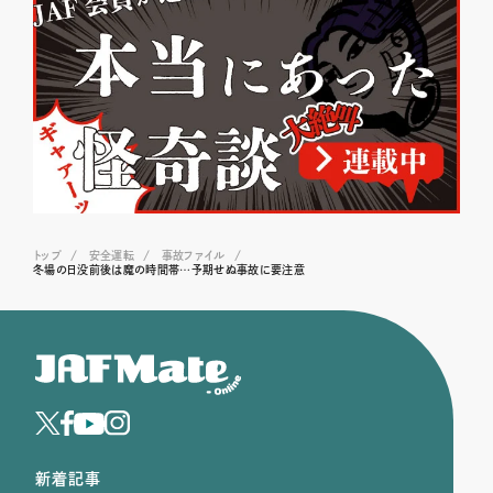
トップ
安全運転
事故ファイル
冬場の日没前後は魔の時間帯…予期せぬ事故に要注意
新着記事