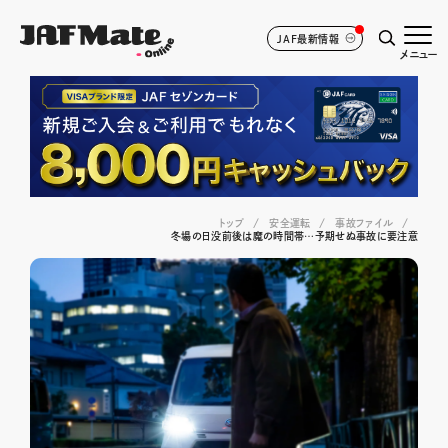
JAF最新情報
メニュー
トップ
安全運転
事故ファイル
冬場の日没前後は魔の時間帯…予期せぬ事故に要注意