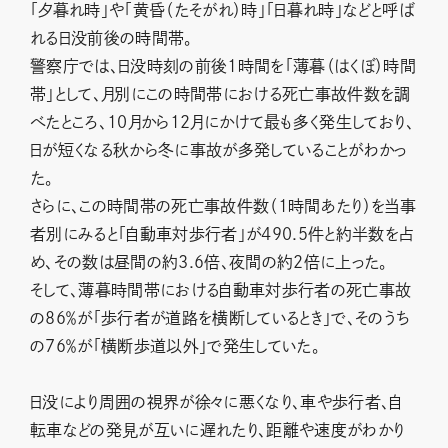
「夕暮れ時」や「黄昏（たそがれ）時」「日暮れ時」などと呼ば
れる日没前後の時間帯。
警察庁では、日没時刻の前後1時間を「薄暮（はくぼ）時間
帯」として、月別にこの時間帯における死亡事故件数を調
べたところ、10月から12月にかけて最も多く発生しており、
日が短くなる秋から冬に事故が多発していることがわかっ
た。
さらに、この時間帯の死亡事故件数（1時間あたり）を当事
者別にみると「自動車対歩行者」が490.5件と約半数を占
め、その数は昼間の約3.6倍、夜間の約2倍に上った。
そして、薄暮時間帯における自動車対歩行者の死亡事故
の86％が「歩行者が道路を横断しているとき」で、そのうち
の76％が「横断歩道以外」で発生していた。
日没により周囲の視界が徐々に悪くなり、車や歩行者、自
転車などの発見が互いに遅れたり、距離や速度がわかり