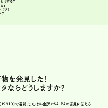
どうする？
る？
ェック！
ク！
物を発見した！
ナタならどうしますか？
♯9910）で通報、または料金所やSA･PAの係員に伝える