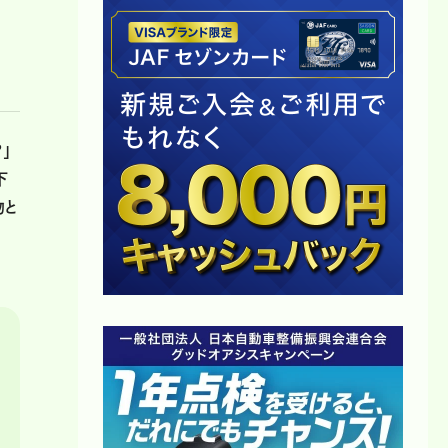
」
下
物と