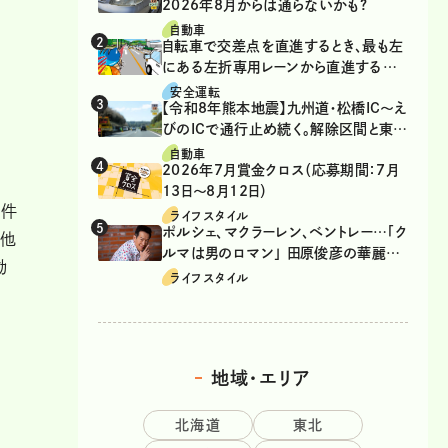
2026年8月からは通らないかも?
自動車
自転車で交差点を直進するとき、最も左
にある左折専用レーンから直進するの
は、違反？
安全運転
【令和8年熊本地震】九州道・松橋IC～え
びのICで通行止め続く。解除区間と東九
州道の迂回ルート
自動車
2026年7月賞金クロス（応募期間：7月
13日～8月12日）
理件
ライフスタイル
ポルシェ、マクラーレン、ベントレー…「ク
の他
ルマは男のロマン」 田原俊彦の華麗な
動
る愛車遍歴
ライフスタイル
地域・エリア
北海道
東北