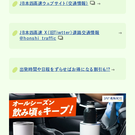
JB本四高速ウェブサイト（交通情報）
ＪＢ本四高速 X（旧Tiwtter）道路交通情報
@honshi_traffic
出発時間や日程をずらせばお得になる割引も!?