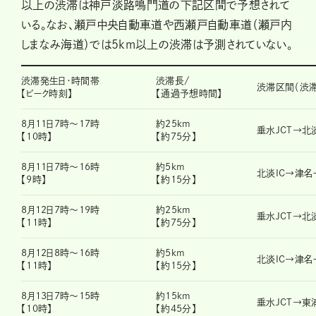
以上の渋滞は神戸淡路鳴門道の下記区間で予想されて
いる。なお、瀬戸中央自動車道や西瀬戸自動車道（瀬戸内
しまなみ海道）では5km以上の渋滞は予測されていない。
渋滞発生日・時間帯
渋滞長/
渋滞区間（渋
【ピーク時刻】
【通過予想時間】
8月11日7時～17時
約25km
垂水JCT→北淡
【10時】
【約75分】
8月11日7時～16時
約5km
北淡IC→津名
【9時】
【約15分】
8月12日7時～19時
約25km
垂水JCT→北淡
【11時】
【約75分】
8月12日8時～16時
約5km
北淡IC→津名
【11時】
【約15分】
8月13日7時～15時
約15km
垂水JCT→東浦
【10時】
【約45分】