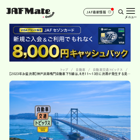
JAF最新情報
メニュー
トップ
自動車
自動車交通トピックス
【2023年お盆渋滞】神戸淡路鳴門自動車下り線は、8月11～13日に渋滞が発生する見込み