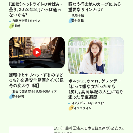
賑わう行楽地のカーブにある
【車検】ヘッドライトの黄ばみ・
重要なサインとは?
曇り、2026年8月からは通ら
ないかも?
危険予知
安全運転
自動車交通トピックス
自動車
運転中ヒヤリハットするのはど
っち? 交通安全動画クイズ【信
ポルシェ、カマロ、ゲレンデ…
号の変わり目編】
「私って嫌な女だったかも
（笑）」。高岡早紀の人生に寄り
動画で交通安全! 危険予測クイズ
安全運転
添った愛車遍歴
インタビューMy Garage
ライフスタイル
JAF（一般社団法人 日本自動車連盟）公式ウェ