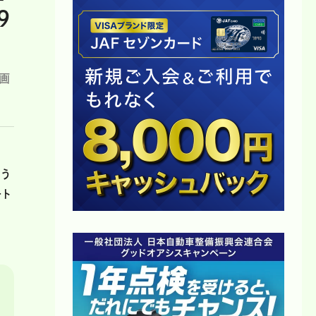
9
画
月
う
ート