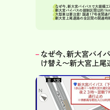
なぜ今、新大宮バイパスで大規模工
新大宮バイパスの規制区間は約1k
大型車は要注意! 国道17号夜間通
新大宮上尾道路の全区間の開通時
なぜ今、新大宮バイパ
け替え～新大宮上尾