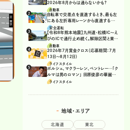
2026年8月からは通らないかも?
自動車
自転車で交差点を直進するとき、最も左
にある左折専用レーンから直進するの
は、違反？
安全運転
【令和8年熊本地震】九州道・松橋IC～え
びのICで通行止め続く。解除区間と東九
州道の迂回ルート
自動車
2026年7月賞金クロス（応募期間：7月
13日～8月12日）
ライフスタイル
ポルシェ、マクラーレン、ベントレー…「ク
ルマは男のロマン」 田原俊彦の華麗な
る愛車遍歴
ライフスタイル
地域・エリア
北海道
東北