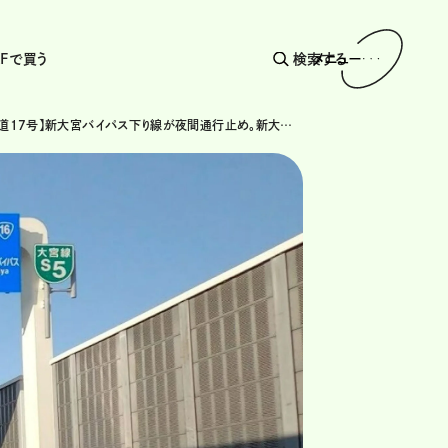
AFで買う
検索する
メニュー
【埼玉・国道17号】新大宮バイパス下り線が夜間通行止め。新大宮上尾道路の橋梁架設工事で2025年11月29日に規制実施