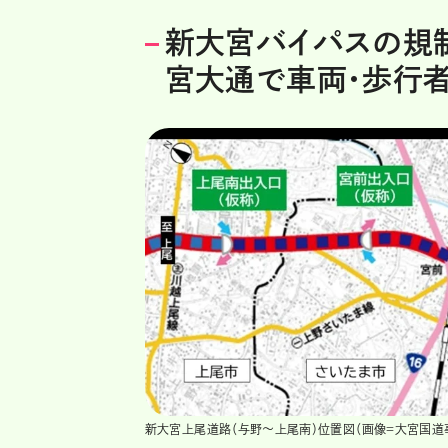
新大宮バイパスの規
宮大通で車両・歩行
新大宮上尾道路（与野～上尾南）位置図（画像＝大宮国道