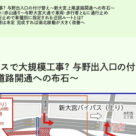
事? 与野出入口の付け替え～新大宮上尾道路開通への布石～
m｜赤山通り〜与野大宮大通で車両・歩行者ともに通行止め
行止めで車種別に指定される迂回ルートとは?
期は未定 完成すれば南北移動が大きく改善へ
スで大規模工事? 与野出入口の付
道路開通への布石～