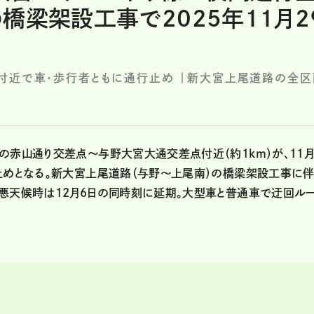
橋梁架設工事で2025年11月2
付近で車・歩行者ともに通行止め ｜新大宮上尾道路の全区
の赤山通り交差点〜与野大宮大通交差点付近（約1km）が、11
止めとなる。新大宮上尾道路（与野〜上尾南）の橋梁架設工事に伴
悪天候時は12月6日の同時刻に延期。大型車と普通車で迂回ル