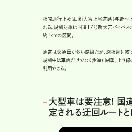
夜間通行止めは、新大宮上尾道路（与野～
れる。規制対象は国道17号新大宮バイパス
約1kmの区間。
通常は交通量が多い路線だが、深夜帯に絞っ
規制中は車両だけでなく歩道も閉鎖。上り
利用できる。
大型車は要注意! 国
定される迂回ルートと