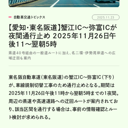
自動車交通トピックス
2025.11.23
【愛知・東名阪道】蟹江IC〜弥富ICが
夜間通行止め 2025年11月26日午
後11～翌朝5時
県道40号経由の一般道ルートに加え、名二環・伊勢湾岸道への広
域迂回も案内
東名阪自動車道（東名阪道）の蟹江IC〜弥富IC（下り）
が、車線規制切替工事のため通行止めとなる。期間は
2025年11月26日午後11時から翌朝5時までの1夜間。
周辺の県道や高速道路への迂回ルートが案内されてお
り、該当区間を通行する場合は、事前の情報確認とルー
ト検討が求められる。