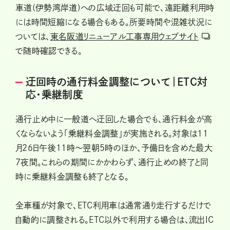
車道(伊勢湾岸道)への広域迂回も可能で、遠距離利用時
には時間短縮になる場合もある。所要時間や混雑状況に
ついては、
東名阪道リニューアル工事専用ウェブサイト
で随時確認できる。
迂回時の通行料金調整について｜ETC対
応・乗継制度
通行止め中に一般道へ迂回した場合でも、通行料金が高
くならないよう「乗継料金調整」が実施される。対象は11
月26日午後11時〜翌朝5時のほか、予備日を含めた最大
7夜間。これらの期間にかかわらず、通行止めの終了と同
時に乗継料金調整も終了となる。
全車種が対象で、ETC利用車は通常通り走行するだけで
自動的に調整される。ETC以外で利用する場合は、流出IC