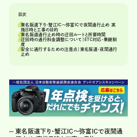
目次
東名阪道下り・蟹江IC〜弥富ICで夜間通行止め 実
施日時と工事の目的
東名阪道通行止め時の迂回ルートと所要時間
迂回時の通行料金調整について｜ETC対応・乗継制
度
安全に通行するための注意点｜東名阪道・夜間通行
止め
東名阪道下り・蟹江IC〜弥富ICで夜間通