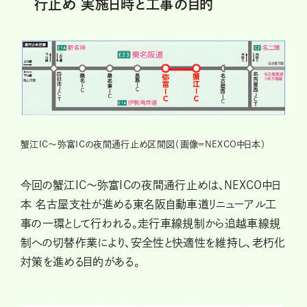
行止め 実施日時と工事の目的
蟹江IC〜弥富ICの夜間通行止め区間図（画像＝NEXCO中日本）
今回の蟹江IC〜弥富ICの夜間通行止めは、NEXCO中日
本 名古屋支社が進める東名阪自動車道リニューアル工
事の一環として行われる。走行車線規制から追越車線規
制への切替作業により、安全性と快適性を維持し、老朽化
対策を進める目的がある。