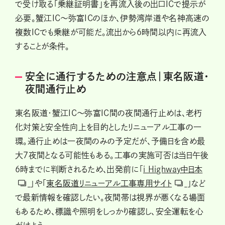
で受け取る「乗継証明書」を再流入後の出口ICで提示が
必要。蟹江IC〜弥富ICのほか、伊勢湾岸道や名神高速の
複数ICでも乗継が可能だ。流出から6時間以内に再流入
することが条件。
安全に通行するための注意点｜東名阪道・
夜間通行止め
東名阪道・蟹江IC〜弥富IC間の夜間通行止めは、老朽
化対策と安全性向上を目的としたリニューアル工事の一
環。通行止めは一夜間のみの予定だが、予備日を含め最
大7夜間となる可能性もある。工事の実施可否は当日午後
6時までに判断されるため、出発前に「
i Highway中日本
」や「
東名阪道リニューアル工事専用サイト
」など
で最新情報を確認したい。夜間帯は視界が悪くなる場面
もあるため、標識や照明をしっかり確認し、安全運転を心