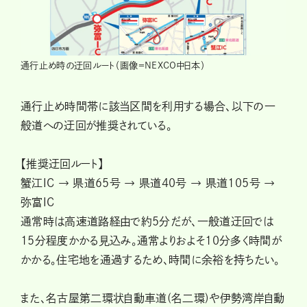
通行止め時の迂回ルート（画像＝NEXCO中日本）
通行止め時間帯に該当区間を利用する場合、以下の一
般道への迂回が推奨されている。
【推奨迂回ルート】
蟹江IC → 県道65号 → 県道40号 → 県道105号 →
弥富IC
通常時は高速道路経由で約5分だが、一般道迂回では
15分程度かかる見込み。通常よりおよそ10分多く時間が
かかる。住宅地を通過するため、時間に余裕を持ちたい。
また、名古屋第二環状自動車道(名二環)や伊勢湾岸自動