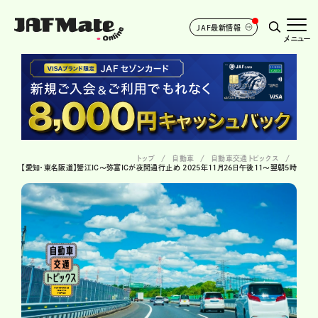
JAF最新情報
メニュー
トップ
自動車
自動車交通トピックス
【愛知・東名阪道】蟹江IC〜弥富ICが夜間通行止め 2025年11月26日午後11～翌朝5時