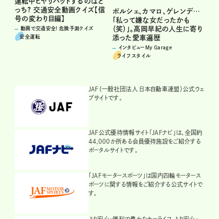
運転中ヒヤリハットするのはど
っち? 交通安全動画クイズ【信
ポルシェ、カマロ、ゲレンデ…
号の変わり目編】
「私って嫌な女だったかも
（笑）」。高岡早紀の人生に寄り
動画で交通安全! 危険予測クイズ
安全運転
添った愛車遍歴
インタビューMy Garage
ライフスタイル
JAF（一般社団法人 日本自動車連盟）公式ウェ
ブサイトです。
JAF公式優待情報サイト「JAFナビ」は、全国約
44,000か所ある会員優待施設をご紹介する
ポータルサイトです。
「JAFモータースポーツ」は国内四輪モータース
ポーツに関する情報をご紹介する公式サイトで
す。
より安心・便利で豊かなカーライフ、より安心・