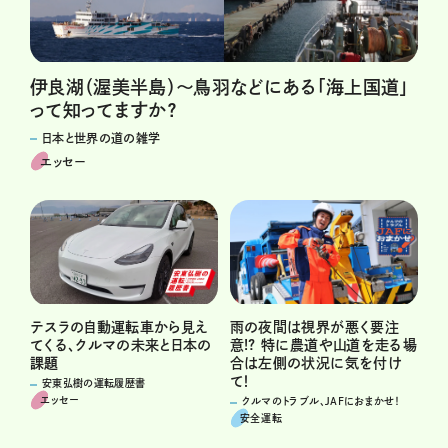
伊良湖（渥美半島）～鳥羽などにある「海上国道」
って知ってますか？
日本と世界の道の雑学
エッセー
雨の夜間は視界が悪く要注
テスラの自動運転車から見え
意!? 特に農道や山道を走る場
てくる、クルマの未来と日本の
合は左側の状況に気を付け
課題
て！
安東弘樹の運転履歴書
エッセー
クルマのトラブル、JAFにおまかせ！
安全運転