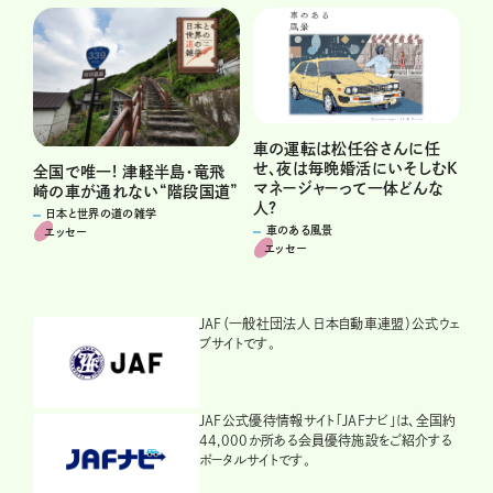
車の運転は松任谷さんに任
せ、夜は毎晩婚活にいそしむK
全国で唯一! 津軽半島・竜飛
マネージャーって一体どんな
崎の車が通れない“階段国道”
人?
日本と世界の道の雑学
車のある風景
エッセー
エッセー
JAF（一般社団法人 日本自動車連盟）公式ウェ
ブサイトです。
JAF公式優待情報サイト「JAFナビ」は、全国約
44,000か所ある会員優待施設をご紹介する
ポータルサイトです。