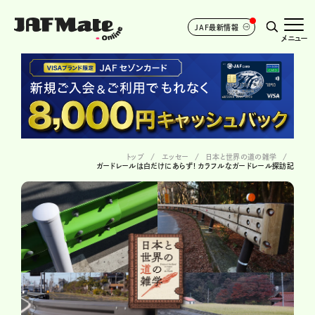
JAF最新情報
メニュー
トップ
エッセー
日本と世界の道の雑学
ガードレールは白だけにあらず! カラフルなガードレール探訪記