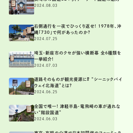
2024.08.03
右側通行を一夜でひっくり返せ! 1978年、沖
縄「730」で何があったのか?
2024.07.25
埼玉・新座市のクセが強い横断幕 全6種類を
一挙紹介!
2024.07.03
道路そのものが観光資源に⁉ “シーニックバイ
ウェイ北海道”とは?
2024.06.25
全国で唯一! 津軽半島・竜飛崎の車が通れな
い“階段国道”
2024.06.03