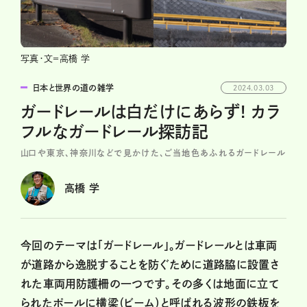
写真・文＝高橋 学
日本と世界の道の雑学
2024.03.03
ガードレールは白だけにあらず! カラ
フルなガードレール探訪記
山口や東京、神奈川などで見かけた、ご当地色あふれるガードレール
高橋 学
今回のテーマは「ガードレール」。ガードレールとは車両
が道路から逸脱することを防ぐために道路脇に設置さ
れた車両用防護柵の一つです。その多くは地面に立て
られたポールに横梁（ビーム）と呼ばれる波形の鉄板を