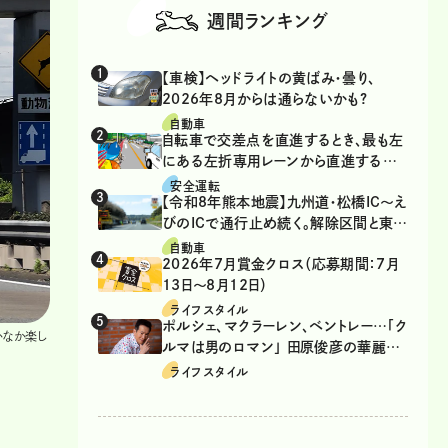
週間ランキング
【車検】ヘッドライトの黄ばみ・曇り、
2026年8月からは通らないかも?
自動車
自転車で交差点を直進するとき、最も左
にある左折専用レーンから直進するの
は、違反？
安全運転
【令和8年熊本地震】九州道・松橋IC～え
びのICで通行止め続く。解除区間と東九
州道の迂回ルート
自動車
2026年7月賞金クロス（応募期間：7月
13日～8月12日）
ライフスタイル
ポルシェ、マクラーレン、ベントレー…「ク
かなか楽し
ルマは男のロマン」 田原俊彦の華麗な
る愛車遍歴
ライフスタイル