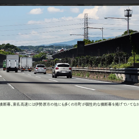
ン横断幕。東名高速には伊勢原市の他にも多くの市町が個性的な横断幕を掲げていてな