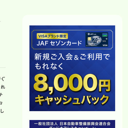
を
跨ぐ
され
テ
お
し