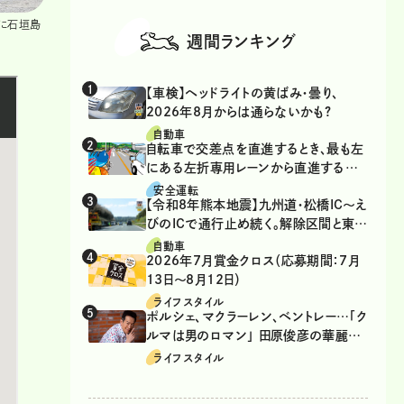
でに石垣島
週間ランキング
【車検】ヘッドライトの黄ばみ・曇り、
2026年8月からは通らないかも?
自動車
自転車で交差点を直進するとき、最も左
にある左折専用レーンから直進するの
は、違反？
安全運転
【令和8年熊本地震】九州道・松橋IC～え
びのICで通行止め続く。解除区間と東九
州道の迂回ルート
自動車
2026年7月賞金クロス（応募期間：7月
13日～8月12日）
ライフスタイル
ポルシェ、マクラーレン、ベントレー…「ク
ルマは男のロマン」 田原俊彦の華麗な
る愛車遍歴
ライフスタイル