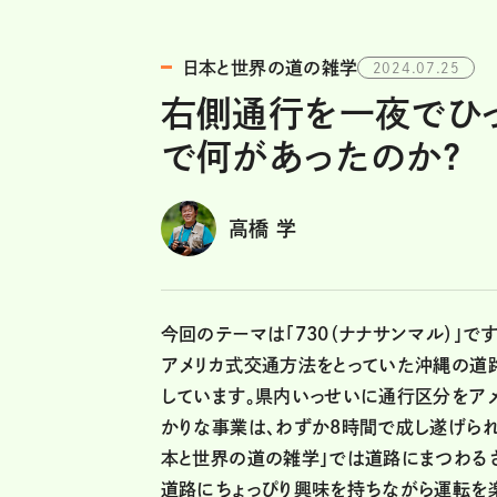
日本と世界の道の雑学
2024.07.25
右側通行を一夜でひっく
で何があったのか?
高橋 学
今回のテーマは「730（ナナサンマル）」で
アメリカ式交通方法をとっていた沖縄の道路が
しています。県内いっせいに通行区分をア
かりな事業は、わずか8時間で成し遂げられ
本と世界の道の雑学」では道路にまつわるさ
道路にちょっぴり興味を持ちながら運転を