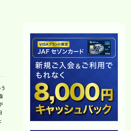
いう
指
が
日
た