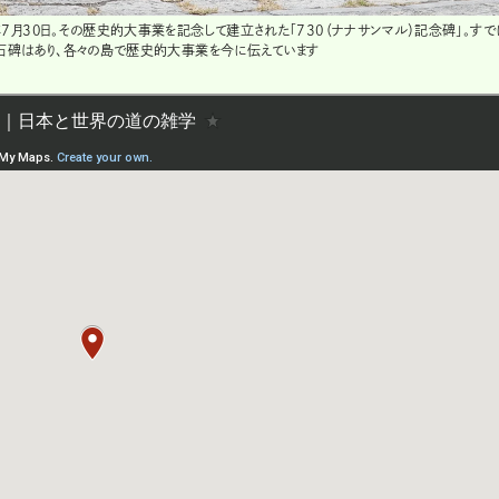
月30日。その歴史的大事業を記念して建立された「730（ナナサンマル）記念碑」。す
石碑はあり、各々の島で歴史的大事業を今に伝えています