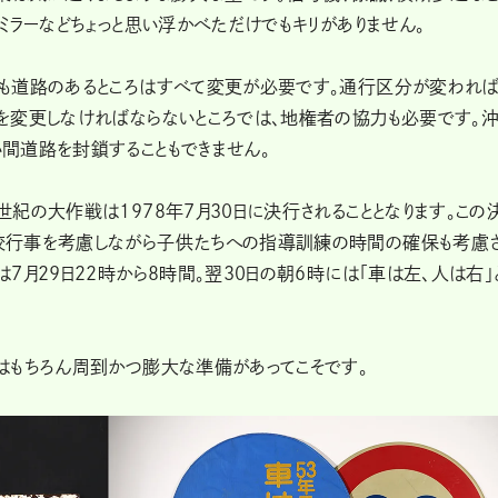
ミラーなどちょっと思い浮かべただけでもキリがありません。
も道路のあるところはすべて変更が必要です。通行区分が変われ
を変更しなければならないところでは、地権者の協力も必要です。
間道路を封鎖することもできません。
紀の大作戦は1978年7月30日に決行されることとなります。この
校行事を考慮しながら子供たちへの指導訓練の時間の確保も考慮
7月29日22時から8時間。翌30日の朝6時には「車は左、人は右」
はもちろん周到かつ膨大な準備があってこそです。