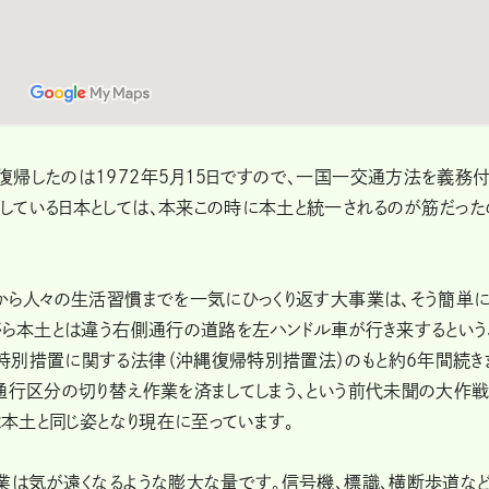
復帰したのは1972年5月15日ですので、一国一交通方法を義務
している日本としては、本来この時に本土と統一されるのが筋だった
ラから人々の生活習慣までを一気にひっくり返す大事業は、そう簡単
がら本土とは違う右側通行の道路を左ハンドル車が行き来するという
特別措置に関する法律（沖縄復帰特別措置法）のもと約6年間続き
で通行区分の切り替え作業を済ましてしまう、という前代未聞の大作
は本土と同じ姿となり現在に至っています。
作業は気が遠くなるような膨大な量です。信号機、標識、横断歩道な