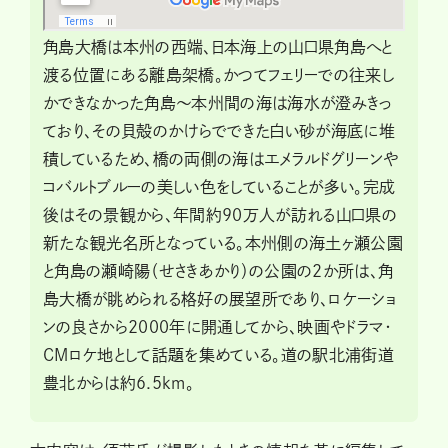
角島大橋は本州の西端、日本海上の山口県角島へと
渡る位置にある離島架橋。かつてフェリーでの往来し
かできなかった角島～本州間の海は海水が澄みきっ
ており、その貝殻のかけらでできた白い砂が海底に堆
積しているため、橋の両側の海はエメラルドグリーンや
コバルトブルーの美しい色をしていることが多い。完成
後はその景観から、年間約90万人が訪れる山口県の
新たな観光名所となっている。本州側の海土ヶ瀬公園
と角島の瀬崎陽（せさきあかり）の公園の2か所は、角
島大橋が眺められる格好の展望所であり、ロケーショ
ンの良さから2000年に開通してから、映画やドラマ・
CMロケ地として話題を集めている。道の駅北浦街道
豊北からは約6.5km。