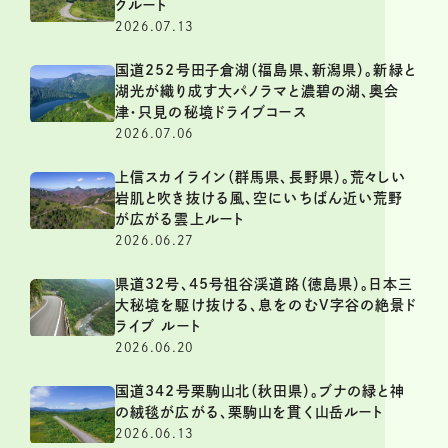
クルート
2026.07.13
国道252号田子倉湖（福島県、新潟県）。新緑と
湖光が織り成す大パノラマと濃碧の湖、奥会
津・只見の秘境ドライブコース
2026.07.06
上信スカイライン（群馬県、長野県）。荒々しい
岩肌と吹き抜ける風、空にいちばん近い荒野
が広がる雲上ルート
2026.06.27
県道32号、45号祖谷渓道路（徳島県）。日本三
大秘境を駆け抜ける、息をのむV字谷の絶景ド
ライブ ルート
2026.06.20
国道342号栗駒山北（秋田県）。ブナの緑と神
の絨毯が広がる、栗駒山を貫く山岳ルート
2026.06.13