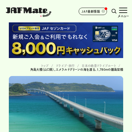
JAF最新情報
メニュー
トップ
ドライブ･旅行
日本の絶景ドライブルート
角島大橋（山口県）。エメラルドグリーンの海を渡る、1,780ｍの離島架橋