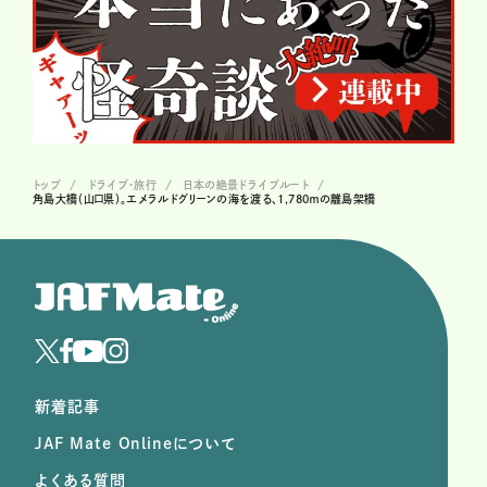
トップ
ドライブ･旅行
日本の絶景ドライブルート
角島大橋（山口県）。エメラルドグリーンの海を渡る、1,780ｍの離島架橋
新着記事
JAF Mate Onlineについて
よくある質問