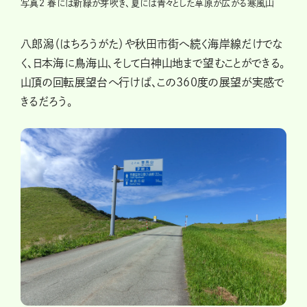
写真2 春には新緑が芽吹き、夏には青々とした草原が広がる寒風山
八郎潟（はちろうがた）や秋田市街へ続く海岸線だけでな
く、日本海に鳥海山、そして白神山地まで望むことができる。
山頂の回転展望台へ行けば、この360度の展望が実感で
きるだろう。