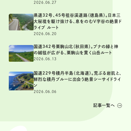
2026.06.27
県道32号、45号祖谷渓道路（徳島県）。日本三
大秘境を駆け抜ける、息をのむV字谷の絶景ド
ライブ ルート
2026.06.20
国道342号栗駒山北（秋田県）。ブナの緑と神
の絨毯が広がる、栗駒山を貫く山岳ルート
2026.06.13
国道229号積丹半島（北海道）。荒ぶる岩肌と、
鮮烈な積丹ブルーに出会う絶景シーサイドライ
ン
2026.06.06
記事一覧へ