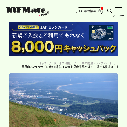
JAF最新情報
メニュー
トップ
ドライブ･旅行
日本の絶景ドライブルート
寒風山パノラマライン（秋田県）。日本海や男鹿半島全体を一望する快走ルート