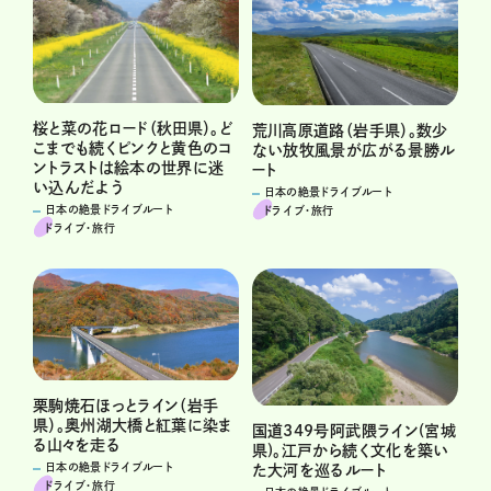
桜と菜の花ロード（秋田県）。ど
荒川高原道路（岩手県）。数少
こまでも続くピンクと黄色のコ
ない放牧風景が広がる景勝ル
ントラストは絵本の世界に迷
ート
い込んだよう
日本の絶景ドライブルート
日本の絶景ドライブルート
ドライブ･旅行
ドライブ･旅行
栗駒焼石ほっとライン（岩手
県）。奥州湖大橋と紅葉に染ま
国道349号阿武隈ライン(宮城
る山々を走る
県)。江戸から続く文化を築い
日本の絶景ドライブルート
た大河を巡るルート
ドライブ･旅行