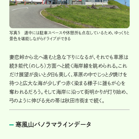
写真5 道中には駐車スペースや休憩所も点在しているため、ゆっくりと
景色を堪能しながらドライブができる
妻恋峠から北へ進むと急な下りになるが、それでも草原は
続き能代（のしろ）方面へと続く海岸線を眺められる。これ
だけ展望が良いと夕日も美しく、草原の中でじっと夕焼けを
待つと広大な海が少しずつ赤く染まる様子に誰もが心を
奪われるだろう。そして海岸に沿って街明かりが灯り始め、
弓のように伸びる光の帯は秋田市街まで続く。
寒風山パノラマラインデータ