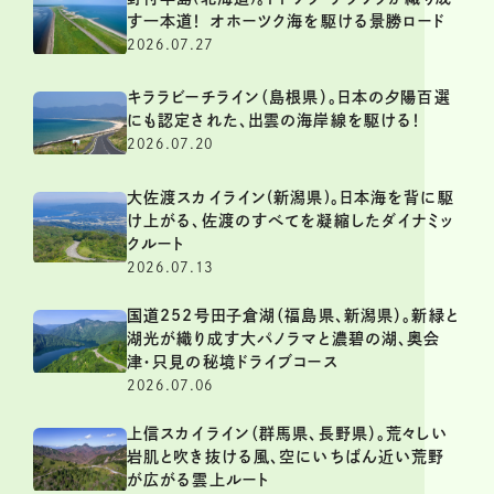
す一本道！ オホーツク海を駆ける景勝ロード
2026.07.27
キララビーチライン（島根県）。日本の夕陽百選
にも認定された、出雲の海岸線を駆ける！
2026.07.20
大佐渡スカイライン(新潟県)。日本海を背に駆
け上がる、佐渡のすべてを凝縮したダイナミッ
クルート
2026.07.13
国道252号田子倉湖（福島県、新潟県）。新緑と
湖光が織り成す大パノラマと濃碧の湖、奥会
津・只見の秘境ドライブコース
2026.07.06
上信スカイライン（群馬県、長野県）。荒々しい
岩肌と吹き抜ける風、空にいちばん近い荒野
が広がる雲上ルート