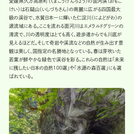
愛媛県久万高原町（くまこうげんちょう）の面河渓（おもご
けい）は石鎚山（いしづちさん）の南麓に広がる四国最大
級の渓谷で、水質日本一に輝いた仁淀川（によどがわ）の
源流域にある。ここを流れる面河川はエメラルドグリーンの
清流で、川の透明度はとても高く、遊歩道からでも川底が
見えるほどだ。そして奇岩や渓流などの自然が生み出す景
観は美しく、国指定の名勝地となっている。春は芽吹いた
若葉が鮮やかな緑色で渓谷を彩る。これらの自然は「未来
に残したい日本の自然100選」や「水源の森百選」にも選
ばれている。