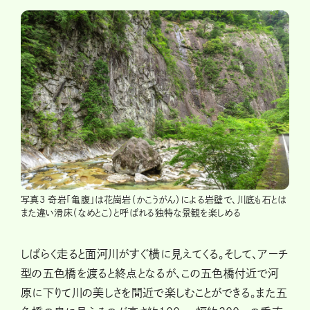
写真3 奇岩「亀腹」は花崗岩（かこうがん）による岩壁で、川底も石とは
また違い滑床（なめとこ）と呼ばれる独特な景観を楽しめる
しばらく走ると面河川がすぐ横に見えてくる。そして、アーチ
型の五色橋を渡ると終点となるが、この五色橋付近で河
原に下りて川の美しさを間近で楽しむことができる。また五