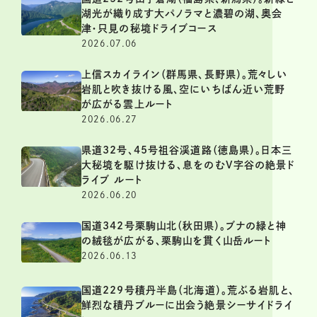
湖光が織り成す大パノラマと濃碧の湖、奥会
津・只見の秘境ドライブコース
2026.07.06
上信スカイライン（群馬県、長野県）。荒々しい
岩肌と吹き抜ける風、空にいちばん近い荒野
が広がる雲上ルート
2026.06.27
県道32号、45号祖谷渓道路（徳島県）。日本三
大秘境を駆け抜ける、息をのむV字谷の絶景ド
ライブ ルート
2026.06.20
国道342号栗駒山北（秋田県）。ブナの緑と神
の絨毯が広がる、栗駒山を貫く山岳ルート
2026.06.13
国道229号積丹半島（北海道）。荒ぶる岩肌と、
鮮烈な積丹ブルーに出会う絶景シーサイドライ