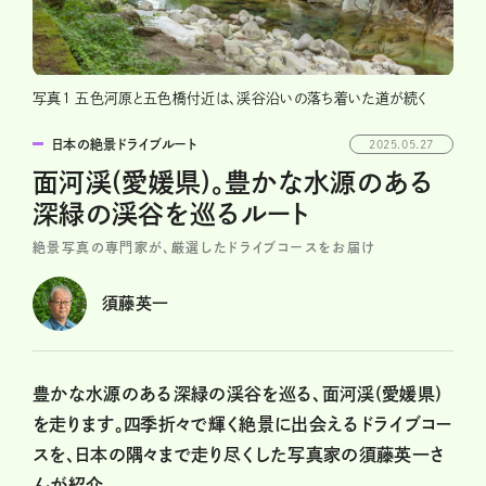
写真1 五色河原と五色橋付近は、渓谷沿いの落ち着いた道が続く
日本の絶景ドライブルート
2025.05.27
面河渓(愛媛県)。豊かな水源のある
深緑の渓谷を巡るルート
絶景写真の専門家が、厳選したドライブコースをお届け
須藤英一
豊かな水源のある深緑の渓谷を巡る、面河渓(愛媛県)
を走ります。四季折々で輝く絶景に出会えるドライブコー
スを、日本の隅々まで走り尽くした写真家の須藤英一さ
んが紹介。