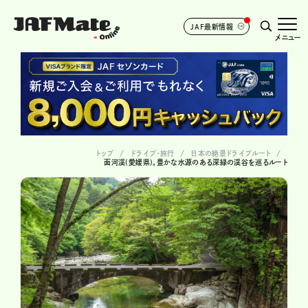
JAF最新情報
メニュー
トップ
ドライブ･旅行
日本の絶景ドライブルート
面河渓(愛媛県)。豊かな水源のある深緑の渓谷を巡るルート