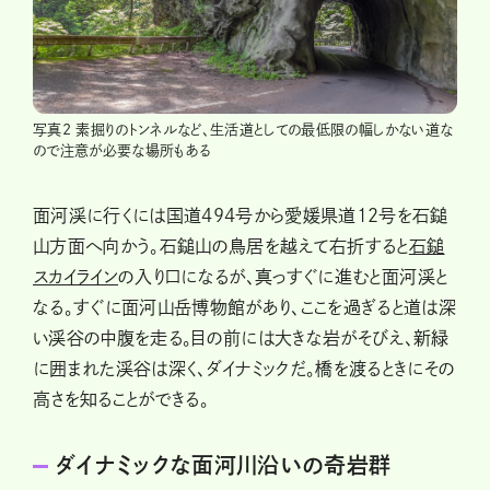
写真2 素掘りのトンネルなど、生活道としての最低限の幅しかない道な
ので注意が必要な場所もある
面河渓に行くには国道494号から愛媛県道12号を石鎚
山方面へ向かう。石鎚山の鳥居を越えて右折すると
石鎚
スカイライン
の入り口になるが、真っすぐに進むと面河渓と
なる。すぐに面河山岳博物館があり、ここを過ぎると道は深
い渓谷の中腹を走る。目の前には大きな岩がそびえ、新緑
に囲まれた渓谷は深く、ダイナミックだ。橋を渡るときにその
高さを知ることができる。
ダイナミックな面河川沿いの奇岩群