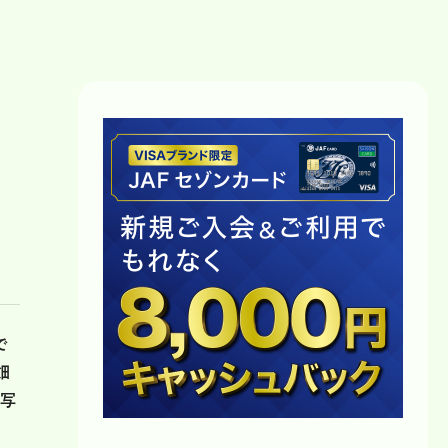
で
畑
た写