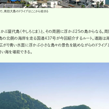
で、周防大島のドライブはここから始まる
ぶ屋代島（やしろじま）と、その周囲に浮かぶ25の島からなる。周
島の北側の海岸を走る国道437号が今回紹介するルート。道路は
広がり青い水面に浮かぶ小さな島々の景色を眺めながらのドライブ
青い海を堪能できる。