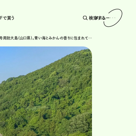
AFで買う
検索する
メニュー
国道437号周防大島（山口県）。青い海とみかんの香りに包まれて。周防大島（屋代島）を巡る旅