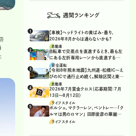
週間ランキング
【車検】ヘッドライトの黄ばみ・曇り、
防
2026年8月からは通らないかも?
自動車
海
自転車で交差点を直進するとき、最も左
と
にある左折専用レーンから直進するの
は、違反？
安全運転
【令和8年熊本地震】九州道・松橋IC～え
びのICで通行止め続く。解除区間と東九
州道の迂回ルート
自動車
2026年7月賞金クロス（応募期間：7月
13日～8月12日）
ライフスタイル
ポルシェ、マクラーレン、ベントレー…「ク
ルマは男のロマン」 田原俊彦の華麗な
る愛車遍歴
ライフスタイル