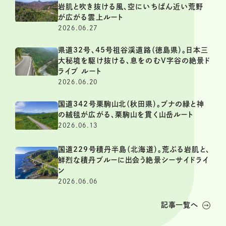
岩肌と吹き抜ける風、空にいちばん近い荒野
が広がる雲上ルート
2026.06.27
県道32号、45号祖谷渓道路（徳島県）。日本三
大秘境を駆け抜ける、息をのむV字谷の絶景ド
ライブ ルート
2026.06.20
国道342号栗駒山北（秋田県）。ブナの緑と神
の絨毯が広がる、栗駒山を貫く山岳ルート
2026.06.13
国道229号積丹半島（北海道）。荒ぶる岩肌と、
鮮烈な積丹ブルーに出会う絶景シーサイドライ
ン
2026.06.06
記事一覧へ