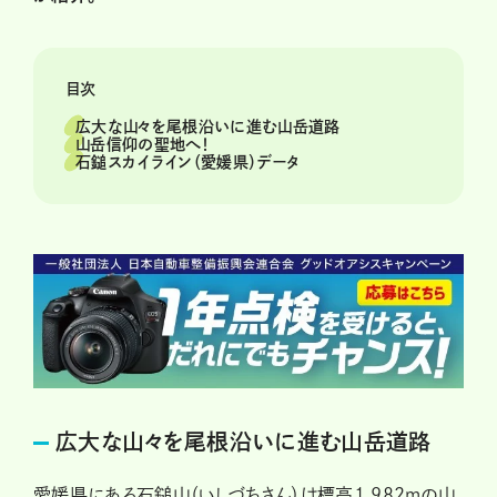
目次
広大な山々を尾根沿いに進む山岳道路
山岳信仰の聖地へ！
石鎚スカイライン（愛媛県）データ
広大な山々を尾根沿いに進む山岳道路
愛媛県にある石鎚山（いしづちさん）は標高1,982mの山