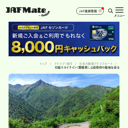
JAF最新情報
メニュー
トップ
ドライブ･旅行
日本の絶景ドライブルート
石鎚スカイライン（愛媛県）。山岳信仰の聖地を巡る