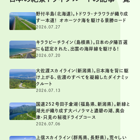
野付半島(北海道)。トドワラ・ナラワラが織り成
す一本道！ オホーツク海を駆ける景勝ロード
2026.07.27
キララビーチライン（島根県）。日本の夕陽百選
にも認定された、出雲の海岸線を駆ける！
2026.07.20
大佐渡スカイライン(新潟県)。日本海を背に駆
け上がる、佐渡のすべてを凝縮したダイナミッ
クルート
2026.07.13
国道252号田子倉湖（福島県、新潟県）。新緑と
湖光が織り成す大パノラマと濃碧の湖、奥会
津・只見の秘境ドライブコース
2026.07.06
上信スカイライン（群馬県、長野県）。荒々しい