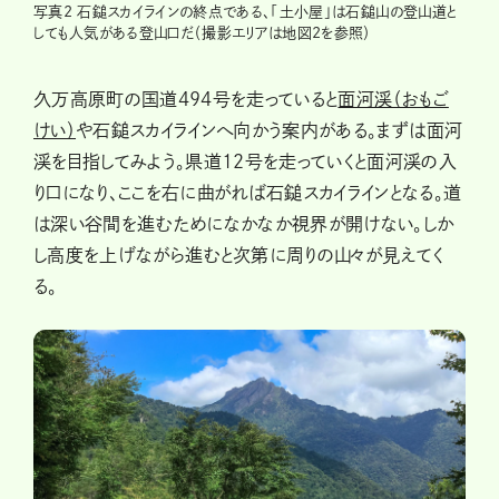
写真2 石鎚スカイラインの終点である、「土小屋」は石鎚山の登山道と
しても人気がある登山口だ（撮影エリアは地図2を参照）
久万高原町の国道494号を走っていると
面河渓（おもご
けい）
や石鎚スカイラインへ向かう案内がある。まずは面河
渓を目指してみよう。県道12号を走っていくと面河渓の入
り口になり、ここを右に曲がれば石鎚スカイラインとなる。道
は深い谷間を進むためになかなか視界が開けない。しか
し高度を上げながら進むと次第に周りの山々が見えてく
る。