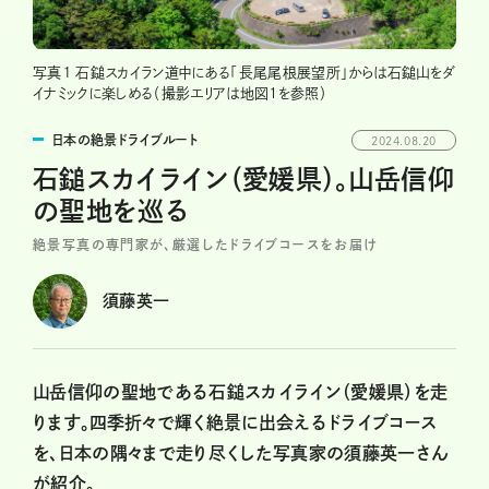
写真１ 石鎚スカイラン道中にある「長尾尾根展望所」からは石鎚山をダ
イナミックに楽しめる（撮影エリアは地図1を参照）
日本の絶景ドライブルート
2024.08.20
石鎚スカイライン（愛媛県）。山岳信仰
の聖地を巡る
絶景写真の専門家が、厳選したドライブコースをお届け
須藤英一
山岳信仰の聖地である石鎚スカイライン（愛媛県）を走
ります。四季折々で輝く絶景に出会えるドライブコース
を、日本の隅々まで走り尽くした写真家の須藤英一さん
が紹介。