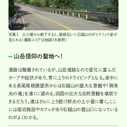
写真3 土小屋から南下すると、尾根伝いに石鎚山のダイナミック姿が
見られる（撮影エリアは地図3を参照）
山岳信仰の聖地へ！
道路は整備されているが、山岳道路なので変化に富んだ
カーブや起伏があり、常に上りのドライビングとなる。途中に
ある長尾尾根展望所からは石鎚山の雄大な景観や「御来
光の滝」を遠くに望める。四国の壮大な自然景観を堪能で
きるだろう。道はさらに上り続け終点の土小屋に着く。ここ
には宿泊施設やカフェがあり石鎚山の登山口になっている
のがよくわかる。