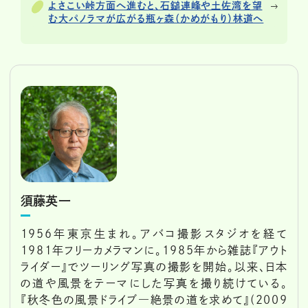
よさこい峠方面へ進むと、石鎚連峰や土佐湾を望
む大パノラマが広がる瓶ヶ森（かめがもり）林道へ
須藤英一
1956年東京生まれ。アバコ撮影スタジオを経て
1981年フリーカメラマンに。1985年から雑誌『アウト
ライダー』でツーリング写真の撮影を開始。以来、日本
の道や風景をテーマにした写真を撮り続けている。
『秋冬色の風景ドライブ―絶景の道を求めて』(2009