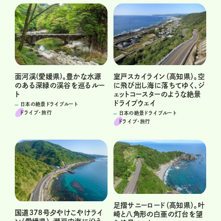
面河渓(愛媛県)。豊かな水源
室戸スカイライン（高知県）。空
のある深緑の渓谷を巡るルー
に飛び出し海に落ちてゆく、ジ
ト
ェットコースターのような絶景
ドライブウェイ
日本の絶景ドライブルート
ドライブ･旅行
日本の絶景ドライブルート
ドライブ･旅行
足摺サニーロード（高知県）。叶
国道378号夕やけこやけライ
崎と八角形の白亜の灯台を望