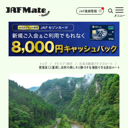
JAF最新情報
メニュー
トップ
ドライブ･旅行
日本の絶景ドライブルート
香落渓（三重県）。自然の美しさと静けさを堪能できる渓谷ルート