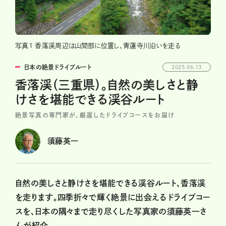
写真1 香落渓周辺は山間部に位置し、青蓮寺川沿いを走る
日本の絶景ドライブルート
2025.06.13
香落渓（三重県）。自然の美しさと静
けさを堪能できる渓谷ルート
絶景写真の専門家が、厳選したドライブコースをお届け
須藤英一
自然の美しさと静けさを堪能できる渓谷ルート、香落渓
を走ります。四季折々で輝く絶景に出会えるドライブコー
スを、日本の隅々まで走り尽くした写真家の須藤英一さ
んが紹介。