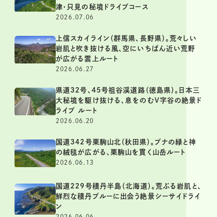
津・只見の秘境ドライブコース
2026.07.06
上信スカイライン（群馬県、長野県）。荒々しい
岩肌と吹き抜ける風、空にいちばん近い荒野
が広がる雲上ルート
2026.06.27
県道32号、45号祖谷渓道路（徳島県）。日本三
大秘境を駆け抜ける、息をのむV字谷の絶景ド
ライブ ルート
2026.06.20
国道342号栗駒山北（秋田県）。ブナの緑と神
の絨毯が広がる、栗駒山を貫く山岳ルート
2026.06.13
国道229号積丹半島（北海道）。荒ぶる岩肌と、
鮮烈な積丹ブルーに出会う絶景シーサイドライ
ン
2026.06.06