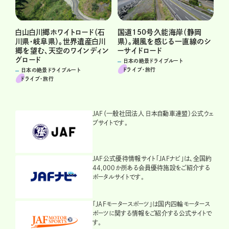
白山白川郷ホワイトロード（石
国道150号久能海岸（静岡
川県・岐阜県）。世界遺産白川
県）。潮風を感じる一直線のシ
郷を望む、天空のワインディン
ーサイドロード
グロード
日本の絶景ドライブルート
ドライブ･旅行
日本の絶景ドライブルート
ドライブ･旅行
JAF（一般社団法人 日本自動車連盟）公式ウェ
ブサイトです。
JAF公式優待情報サイト「JAFナビ」は、全国約
44,000か所ある会員優待施設をご紹介する
ポータルサイトです。
「JAFモータースポーツ」は国内四輪モータース
ポーツに関する情報をご紹介する公式サイトで
す。