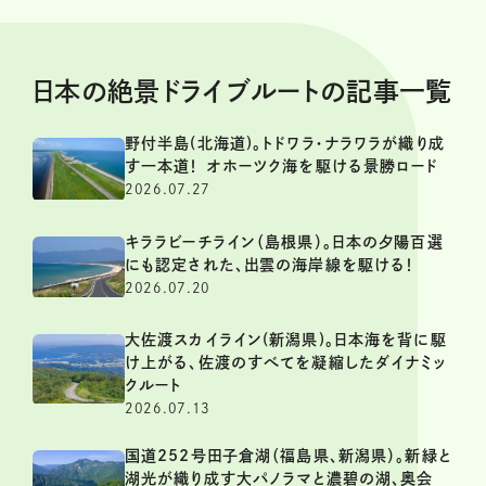
日本の絶景ドライブルートの記事一覧
野付半島(北海道)。トドワラ・ナラワラが織り成
す一本道！ オホーツク海を駆ける景勝ロード
2026.07.27
キララビーチライン（島根県）。日本の夕陽百選
にも認定された、出雲の海岸線を駆ける！
2026.07.20
大佐渡スカイライン(新潟県)。日本海を背に駆
け上がる、佐渡のすべてを凝縮したダイナミッ
クルート
2026.07.13
国道252号田子倉湖（福島県、新潟県）。新緑と
湖光が織り成す大パノラマと濃碧の湖、奥会