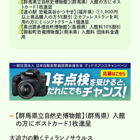
【群馬県立自然史博物館】（群馬県） 入館の方にポス
トカード1枚進呈
【道の駅 恐竜渓谷かつやま】（福井県） ①1,000円
以上商品購入の方5％割引 ②カフェレストランを利
用の方にミニソフトクリーム1個進呈
【奥出雲多根自然博物館】（島根県） 入館料10％割引
【御船町恐竜博物館】（熊本県） 入館料 団体料金適
用
【群馬県立自然史博物館】（群馬県） 入館
の方にポストカード1枚進呈
大迫力の動くティランノサウルス