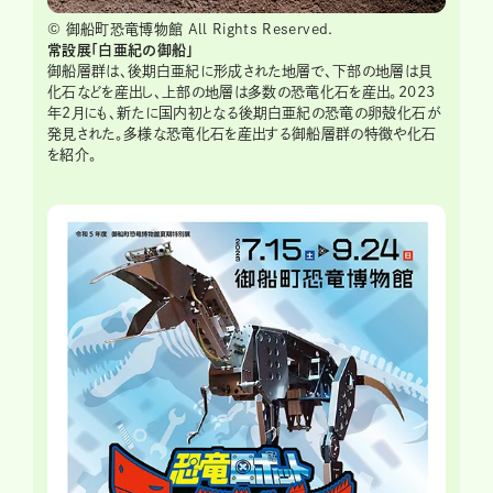
© 御船町恐竜博物館 All Rights Reserved.
常設展「白亜紀の御船」
御船層群は、後期白亜紀に形成された地層で、下部の地層は貝
化石などを産出し、上部の地層は多数の恐竜化石を産出。2023
年2月にも、新たに国内初となる後期白亜紀の恐竜の卵殻化石が
発見された。多様な恐竜化石を産出する御船層群の特徴や化石
を紹介。