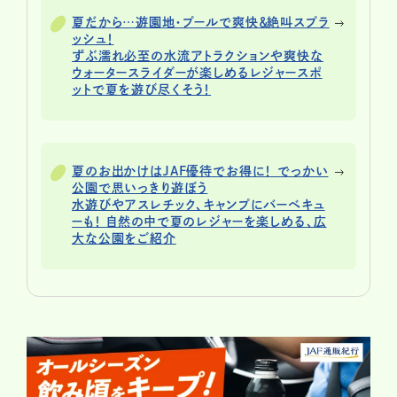
夏だから…遊園地・プールで爽快＆絶叫スプラ
ッシュ！
ずぶ濡れ必至の水流アトラクションや爽快な
ウォータースライダーが楽しめるレジャースポ
ットで夏を遊び尽くそう！
夏のお出かけはJAF優待でお得に！ でっかい
公園で思いっきり遊ぼう
水遊びやアスレチック、キャンプにバーベキュ
ーも！ 自然の中で夏のレジャーを楽しめる、広
大な公園をご紹介