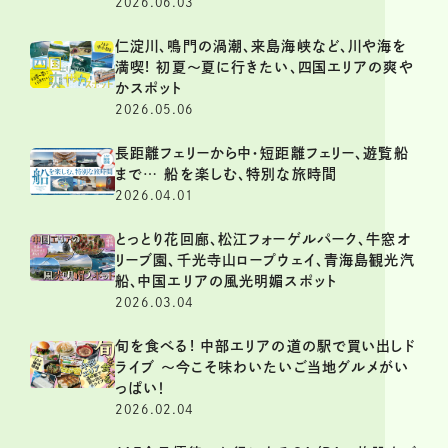
2026.06.03
仁淀川、鳴門の渦潮、来島海峡など、川や海を
満喫! 初夏～夏に行きたい、四国エリアの爽や
かスポット
2026.05.06
長距離フェリーから中・短距離フェリー、遊覧船
まで… 船を楽しむ、特別な旅時間
2026.04.01
とっとり花回廊、松江フォーゲルパーク、牛窓オ
リーブ園、千光寺山ロープウェイ、青海島観光汽
船、中国エリアの風光明媚スポット
2026.03.04
旬を食べる! 中部エリアの道の駅で買い出しド
ライブ ～今こそ味わいたいご当地グルメがい
っぱい！
2026.02.04