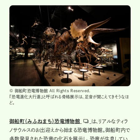
© 御船町恐竜博物館 All Rights Reserved.
『恐竜進化大行進』と呼ばれる骨格展示は、足音が聞こえてきそうなほ
ど。
御船町（みふねまち）恐竜博物館
は、リアルなティラ
ノサウルスのお出迎えから始まる恐竜博物館。御船町内で
多数発見された恐竜の化石を展示し、恐竜が生息してい