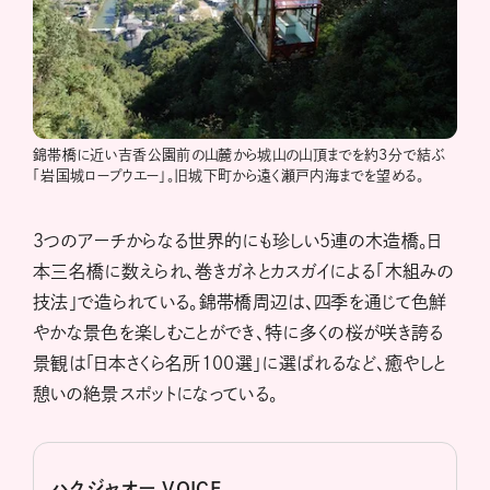
錦帯橋に近い吉香公園前の山麓から城山の山頂までを約3分で結ぶ
「岩国城ロープウエー」。旧城下町から遠く瀬戸内海までを望める。
3つのアーチからなる世界的にも珍しい5連の木造橋。日
本三名橋に数えられ、巻きガネとカスガイによる「木組みの
技法」で造られている。錦帯橋周辺は、四季を通じて色鮮
やかな景色を楽しむことができ、特に多くの桜が咲き誇る
景観は「日本さくら名所100選」に選ばれるなど、癒やしと
憩いの絶景スポットになっている。
ハクジャオー VOICE