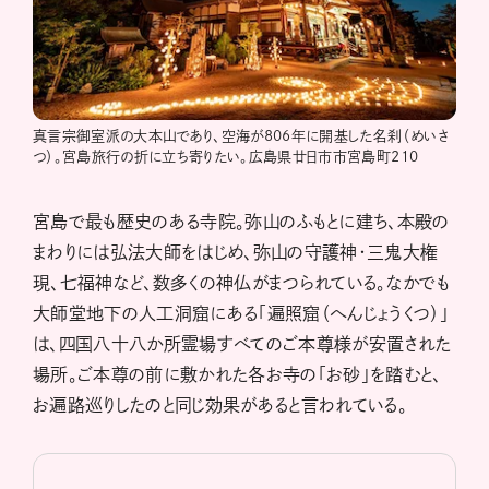
真言宗御室派の大本山であり、空海が806年に開基した名刹（めいさ
つ）。宮島旅行の折に立ち寄りたい。広島県廿日市市宮島町210
宮島で最も歴史のある寺院。弥山のふもとに建ち、本殿の
まわりには弘法大師をはじめ、弥山の守護神・三鬼大権
現、七福神など、数多くの神仏がまつられている。なかでも
大師堂地下の人工洞窟にある「遍照窟（へんじょうくつ）」
は、四国八十八か所霊場すべてのご本尊様が安置された
場所。ご本尊の前に敷かれた各お寺の「お砂」を踏むと、
お遍路巡りしたのと同じ効果があると言われている。