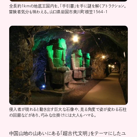
全長約1kmの地底王国内を、「手引書」を手に謎を解くアトラクション。
冒険者気分も味わえる。山口県岩国市美川町根笠1564-1
侵入者が現れると動き出す巨大な石像や、見る角度で姿が変わる石柱
の回廊などがあり、巧みな仕掛けには大人もハマる。
中国山地の山あいにある「超古代文明」をテーマにしたユ