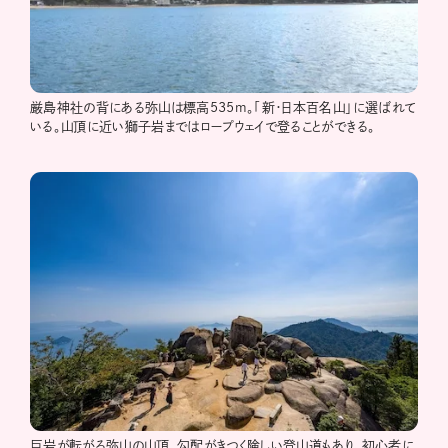
厳島神社の背にある弥山は標高535m。「新・日本百名山」に選ばれて
いる。山頂に近い獅子岩まではロープウェイで登ることができる。
巨岩が転がる弥山の山頂。勾配がきつく険しい登山道もあり、初心者に