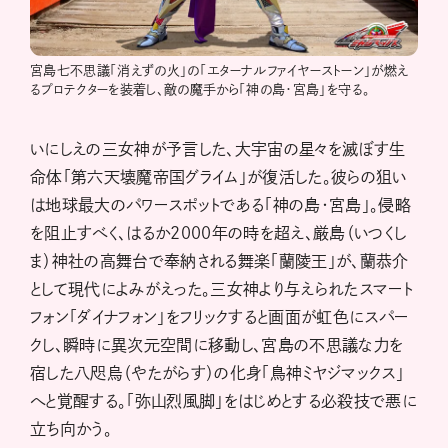
宮島七不思議「消えずの火」の「エターナルファイヤーストーン」が燃え
るプロテクターを装着し、敵の魔手から「神の島・宮島」を守る。
いにしえの三女神が予言した、大宇宙の星々を滅ぼす生
命体「第六天壊魔帝国グライム」が復活した。彼らの狙い
は地球最大のパワースポットである「神の島・宮島」。侵略
を阻止すべく、はるか2000年の時を超え、厳島（いつくし
ま）神社の高舞台で奉納される舞楽「蘭陵王」が、蘭恭介
として現代によみがえった。三女神より与えられたスマート
フォン「ダイナフォン」をフリックすると画面が虹色にスパー
クし、瞬時に異次元空間に移動し、宮島の不思議な力を
宿した八咫烏（やたがらす）の化身「鳥神ミヤジマックス」
へと覚醒する。「弥山烈風脚」をはじめとする必殺技で悪に
立ち向かう。