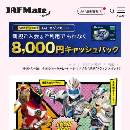
JAF最新情報
メニュー
トップ
ドライブ･旅行
特集
【中国・九州編】 全国のローカルヒーローがススメる “超絶”ドライブスポット!!!