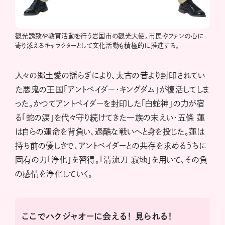
観光誘致や教育活動を行う岩国市の観光大使。市民やファンの心に
寄り添えるキャラクターとして文化活動も積極的に推進する。
人々の郷土愛の揺らぎにより、太古の昔より封印されてい
た悪鬼の王国「アントベイダー・キングダム」が復活してしま
った。かつてアントベイダーを封印した「白蛇神」の力が宿
る「蛇の涙」を代々守り続けてきた一族の末えい・五條 蓮
は自らの運命を背負い、過酷な戦いへと身を投じた。蓮は
持ち前の優しさで、アントベイダーとの共存を求めるうちに
固有の力「浄化」を習得。「清流刀 寂地」を用いて、その負
の感情を浄化していく。
ここでハクジャオーに会える！ 見られる！