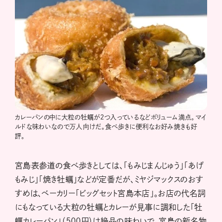
カレーパンの中に大粒の牡蠣が2つ入っているなどボリューム満点。マイ
ルドな味わいなので万人向けだ。食べ歩きに便利なお好み焼きも好
評。
宮島表参道の食べ歩きとしては、「もみじまんじゅう」「あげ
もみじ」「焼き牡蠣」などが定番だが、ミヤジマックスのおす
すめは、ベーカリー「ビッグセット宮島本店」。お店の代名詞
にもなっている大粒の牡蠣とカレーが見事に調和した「牡
蠣カレーパン」（500円）は絶品の味わいで、宮島の新名物