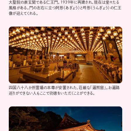
大聖院の表玄関である仁王門。1939年に再建され、現在は堂々たる
風格がある。門の左右に立つ阿形（あぎょう）と吽形（うんぎょう）の仁王
像が迎えてくれる。
四国八十八か所霊場の本尊が安置された、荘厳な「遍照窟」。お遍路
巡りができない人もここで功徳をいただくことができる。