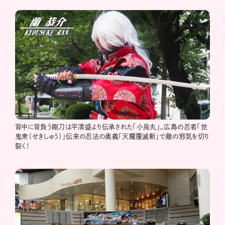
背中に背負う剛刀は平清盛より伝承された「小烏丸」。広島の忍者「世
鬼衆（せきしゅう）」伝来の忍法の奥義「天魔覆滅斬」で敵の邪気を切り
裂く！