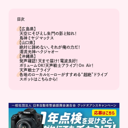
目次
【広島県】
天空にそびえし朱門の影と知れ！
鳥神ミヤジマックス
【山口県】
絶対に諦めない、それが俺の力だ！
清流光神ハクジャオー
【沖縄県】
発声確認！天まで届け！電波良好！
ボリュームOK!天声戦士アライブ！On Air！
天声戦士アライブ
各地のローカルヒーローがすすめる“超絶”ドライブ
スポットはこちらから！