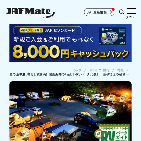
JAF最新情報
メニュー
トップ
ドライブ･旅行
特集
夏の車中泊、寝苦しさ解消！ 関東近郊の「涼しいRVパーク」5選！ 千葉や埼玉の秘密基地も!?