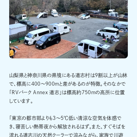
山梨県と神奈川県の県境にある道志村は9割以上が山林
で、標高に400～900ｍと差があるのが特徴。そのなかで
「RVパーク Annex 道志」は標高約750ｍの高所に位置
しています。
「東京の都市部よりも3～5℃低い清涼な空気を体感で
き、寝苦しい熱帯夜から解放されるはず。また、すぐそばを
流れる道志川の天然クーラーで涼みながら、家族で川遊