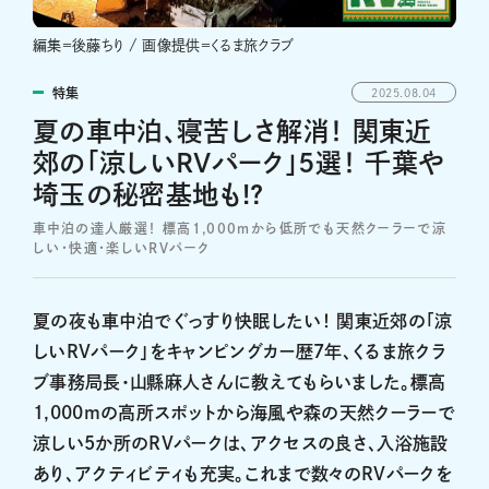
編集＝後藤ちり / 画像提供＝くるま旅クラブ
特集
2025.08.04
夏の車中泊、寝苦しさ解消！ 関東近
郊の「涼しいRVパーク」5選！ 千葉や
埼玉の秘密基地も!?
車中泊の達人厳選！ 標高1,000mから低所でも天然クーラーで涼
しい・快適・楽しいRVパーク
夏の夜も車中泊でぐっすり快眠したい！ 関東近郊の「涼
しいRVパーク」をキャンピングカー歴7年、くるま旅クラ
ブ事務局長・山縣麻人さんに教えてもらいました。標高
1,000mの高所スポットから海風や森の天然クーラーで
涼しい5か所のRVパークは、アクセスの良さ、入浴施設
あり、アクティビティも充実。これまで数々のRVパークを