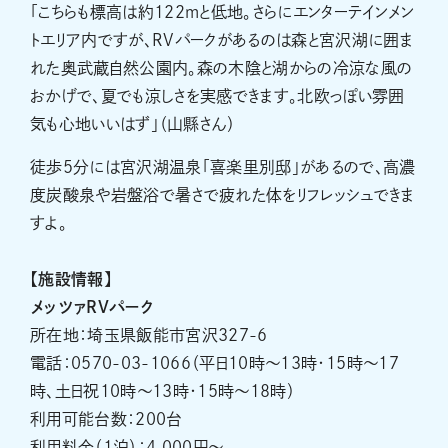
「こちらも標高は約122mと低地。さらにエンターテインメン
トエリア内ですが、RVパークがあるのは森と宮沢湖に囲ま
れた奥武蔵自然公園内。森の木陰と湖からの冷涼な風の
おかげで、夏でも涼しさを実感できます。北欧っぽい雰囲
気も心地いいはず」（山縣さん）
徒歩5分には宮沢湖温泉「喜楽里別邸」があるので、高濃
度炭酸泉や岩盤浴で暑さで疲れた体をリフレッシュできま
すよ。
【施設情報】
メッツァRVパーク
所在地：埼玉県飯能市宮沢327-6
電話：0570-03-1066（平日10時～13時・15時～17
時、土日祝10時～13時・15時～18時）
利用可能台数：200台
利用料金（1泊）：4,000円～