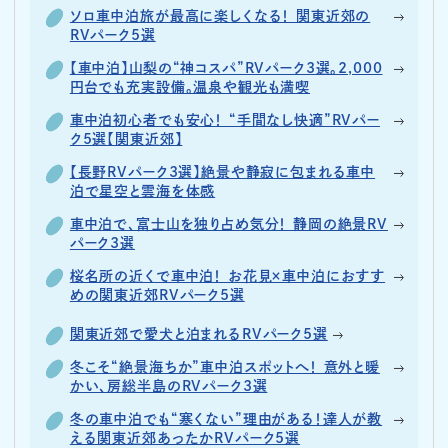
ソロ車中泊旅が最高に楽しくなる！ 関東近郊の
RVパーク5選
【車中泊】山梨の“神コスパ”RVパーク3選。2,000
円台でも充実設備。温泉や観光も満喫
車中泊初心者でも安心！ “手間なし快適”RVパー
ク5選【関東近郊】
【長野RVパーク3選】絶景や静寂に包まれる車中
泊で星空と雲海を体感
車中泊で、富士山を独り占め気分！ 静岡の絶景RV
パーク3選
桜名所の近くで車中泊！ お花見×車中泊におすす
めの関東近郊RVパーク5選
関東近郊で愛犬と泊まれるRVパーク5選
冬こそ“絶景海ちか”車中泊スポットへ！ 意外と暖
かい、房総半島のRVパーク3選
冬の車中泊でも“寒くない”理由がある！達人が教
える関東近郊あったかRVパーク5選