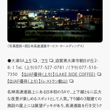
（写真提供＝西日本高速道路サービス・ホールディングス）
●大津SA
上り
・
下り
滋賀県大津市朝日が丘2-
8-1 Tel. （上り）077-527-0781 /（下り）077-510-
7350
【➀JAF優待（上り）】（LAKE SIDE COFFEE）
【➁JAF優待（上り）】（レストラン叡山）
名神高速道路上にある日本初のSAで、上下線ともに広大
な夜景が楽しめるスポットとして人気。下り線の3階建ての
施設の屋上には展望デッキがあり、高速道路を行き交うク