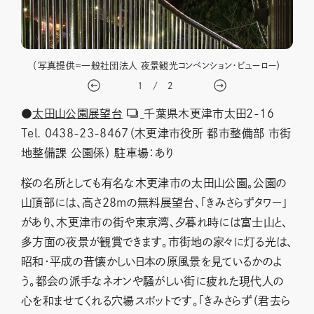
（写真提供＝一般社団法人 夜景観光コンベンション・ビューロー）
1
/
2
●
太田山公園展望台
千葉県木更津市太田2-16
Tel. 0438-23-8467（木更津市役所 都市整備部 市街
地整備課 公園係） 駐車場：あり
桜の名所としても有名な木更津市の太田山公園。公園の
山頂部には、高さ28mの無料展望台、「きみさらずタワー」
があり、木更津市の街や東京湾、夕暮れ時には富士山と、
多方面の夜景が観賞できます。市街地の家々に灯る光は、
昭和・平成の昔懐かしい日本の原風景を見ているかのよ
う。都会の派手なネオンや騒がしい街に疲れた現代人の
心を和ませてくれる穴場スポットです。「きみさらず（君去ら