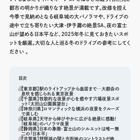
都市の明かりが織りなす絶景が満載です。改修を控え
今季で見納めとなる岐阜城の大パノラマや、ドライブの
途中で立ち寄りたい大津・伊予灘の絶景SA、夜の富士
山が望める日本平など、2025年冬に見ておきたいスポ
ットを厳選。大切な人と巡る冬のドライブの参考にしてく
ださい 。
目次
【東京都】駅のライトアップから皇居まで…大都会の
息吹を感じられる東京夜景
【千葉県】牧歌的な夜景が心を癒やす穴場夜景スポ
ット「太田山公園展望台」
【神奈川県】ロマンティックな横浜の夜景をクルーズ
で楽しむ
【岐阜県】天守から伸びやかに広がる絶景に感動！
「岐阜城」のパノラマ夜景
【静岡県】日本の象徴・富士山のシルエットは唯一無
二の「日本平」
【滋賀県】琵琶湖の闇と市街地のコントラストが絶