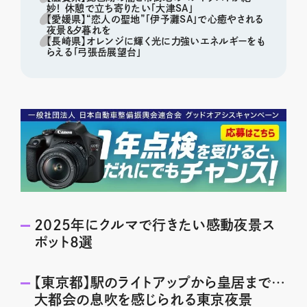
妙！ 休憩で立ち寄りたい「大津SA」
【愛媛県】“恋人の聖地”「伊予灘SA」で心癒やされる
夜景＆夕暮れを
【長崎県】オレンジに輝く光に力強いエネルギーをも
らえる「弓張岳展望台」
2025年にクルマで行きたい感動夜景ス
ポット8選
【東京都】駅のライトアップから皇居まで…
大都会の息吹を感じられる東京夜景