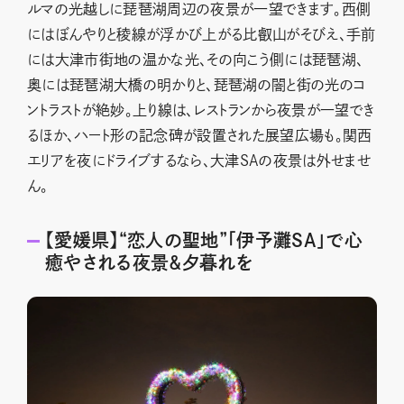
ルマの光越しに琵琶湖周辺の夜景が一望できます。西側
にはぼんやりと稜線が浮かび上がる比叡山がそびえ、手前
には大津市街地の温かな光、その向こう側には琵琶湖、
奥には琵琶湖大橋の明かりと、琵琶湖の闇と街の光のコ
ントラストが絶妙。上り線は、レストランから夜景が一望でき
るほか、ハート形の記念碑が設置された展望広場も。関西
エリアを夜にドライブするなら、大津SAの夜景は外せませ
ん。
【愛媛県】“恋人の聖地”「伊予灘SA」で心
癒やされる夜景＆夕暮れを