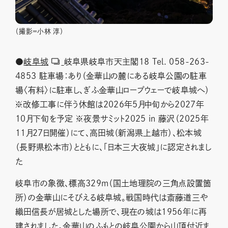
（撮影＝小林 淳）
●
岐阜城
岐阜県岐阜市天主閣18 Tel. 058-263-
4853 駐車場：あり（金華山の麓にある岐阜公園の駐車
場〈有料〉に駐車し、ぎふ金華山ロープウェーで岐阜城へ）
※改修工事に伴う休館は2026年5月中旬から2027年
10月下旬を予定 ※夜景サミット2025 in 藤沢（2025年
11月27日開催）にて、高田城（新潟県上越市）、松本城
（長野県松本市）とともに、「日本三大夜城」に認定されまし
た
岐阜市の象徴、標高329m（国土地理院の三角点設置箇
所）の金華山にそびえる岐阜城。戦国時代は斎藤道三や
織田信長が居城とした場所で、現在の城は1956年に再
建されました。金華山のふもとの岐阜公園から山頂付近ま