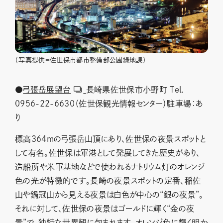
（写真提供＝佐世保市都市整備部公園緑地課）
●
弓張岳展望台
長崎県佐世保市小野町 Tel.
0956-22-6630（佐世保観光情報センター）駐車場：あ
り
標高364mの弓張岳山頂にあり、佐世保の夜景スポットと
して有名。佐世保は軍港として発展してきた歴史があり、
造船所や米軍基地などで使われるナトリウム灯のオレンジ
色の光が特徴的です。長崎の夜景スポットの定番、稲佐
山や鍋冠山から見える夜景は白色が中心の“銀の夜景”。
それに対して、佐世保の夜景はゴールドに輝く“金の夜
景”で、独特な世界観に包まれます。オレンジ色に輝く明か