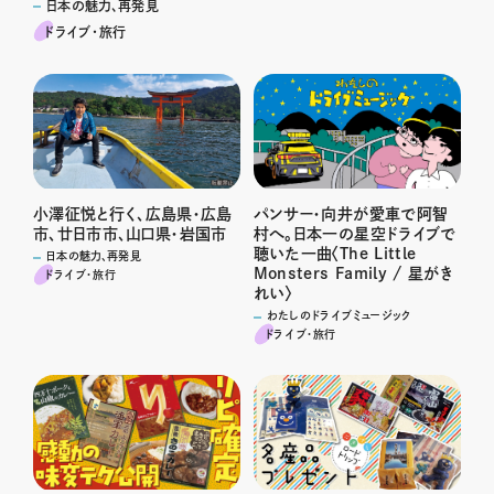
日本の魅力、再発見
ドライブ･旅行
小澤征悦と行く、広島県・広島
パンサー・向井が愛車で阿智
市、廿日市市、山口県・岩国市
村へ。日本一の星空ドライブで
聴いた一曲〈The Little
日本の魅力、再発見
Monsters Family / 星がき
ドライブ･旅行
れい〉
わたしのドライブミュージック
ドライブ･旅行