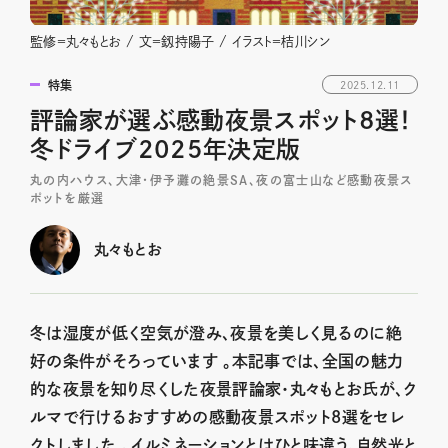
監修＝丸々もとお / 文＝釼持陽子 / イラスト＝桔川シン
特集
2025.12.11
評論家が選ぶ感動夜景スポット8選！
冬ドライブ2025年決定版
丸の内ハウス、大津・伊予灘の絶景SA、夜の富士山など感動夜景ス
ポットを厳選
丸々もとお
冬は湿度が低く空気が澄み、夜景を美しく見るのに絶
好の条件がそろっています 。本記事では、全国の魅力
的な夜景を知り尽くした夜景評論家・丸々もとお氏が、ク
ルマで行けるおすすめの感動夜景スポット8選をセレ
クトしました 。イルミネーションとはひと味違う、自然光と