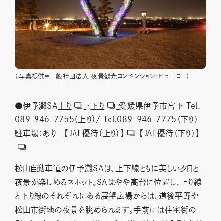
（写真提供＝一般社団法人 夜景観光コンベンション・ビューロー）
●伊予灘SA
上り
・
下り
愛媛県伊予市宮下 Tel.
089-946-7755（上り）/ Tel.089-946-7775（下り）
駐車場：あり
【JAF優待（上り）】
【JAF優待（下り）】
松山自動車道の伊予灘SAは、上下線ともに美しい夕日と
夜景が楽しめるスポット。SAはやや高台に位置し、上り線
と下り線のそれぞれにある展望広場からは、道後平野や
松山市街地の夜景を眺められます。手前には住宅街の