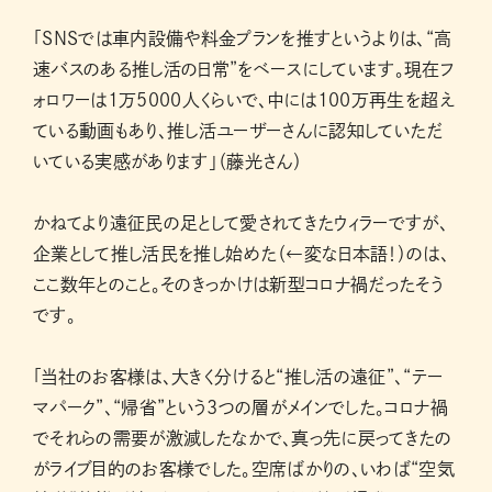
「SNSでは車内設備や料金プランを推すというよりは、“高
速バスのある推し活の日常”をベースにしています。現在フ
ォロワーは1万5000人くらいで、中には100万再生を超え
ている動画もあり、推し活ユーザーさんに認知していただ
いている実感があります」（藤光さん）
かねてより遠征民の足として愛されてきたウィラーですが、
企業として推し活民を推し始めた（←変な日本語！）のは、
ここ数年とのこと。そのきっかけは新型コロナ禍だったそう
です。
「当社のお客様は、大きく分けると“推し活の遠征”、“テー
マパーク”、“帰省”という3つの層がメインでした。コロナ禍
でそれらの需要が激減したなかで、真っ先に戻ってきたの
がライブ目的のお客様でした。空席ばかりの、いわば“空気