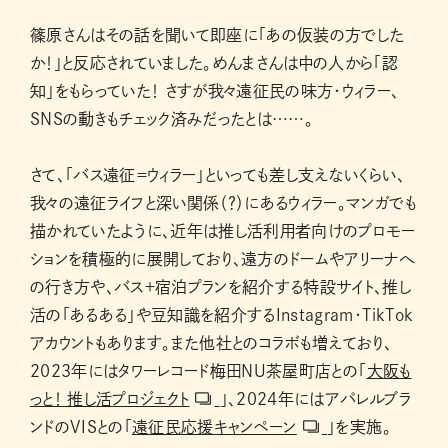
篠原さんはその話を聞いて即座に「あの仮装の方でした
か！」と反応されていました。めんまさんは中の人から「認
知」をもらっていた！ さすが我々遠征民の味方・ウィラー、
SNSの動きもチェック済みだったとは……。
さて、「バス遠征＝ウィラー」といっても差し支えないくらい、
我々の遠征ライフと深い関係（？）にあるウィラー。マンガでも
描かれていたように、近年は推し活利用者向けのプロモー
ションを積極的に展開しており、遠方のドームやアリーナへ
の行き方や、バス＋宿泊プランを紹介する特設サイト、推し
活の「あるある」や豆知識を紹介するInstagram・TikTok
アカウントもあります。また他社とのコラボも増えており、
2023年にはタワーレコード梅田NU茶屋町店との「
大阪も
っと！ 推し活プロジェクト
」、2024年にはアパレルブラ
ンドのVISとの「
遠征民応援キャンペーン
」を実施。