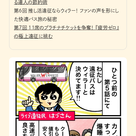
る達人の節約術
第６回 推し活遠征ならウィラー！ ファンの声を形にし
た快適バス旅の秘密
第７回 11席のプラチナチケットを争奪！ 『疲労ゼロ』
の極上遠征に挑む