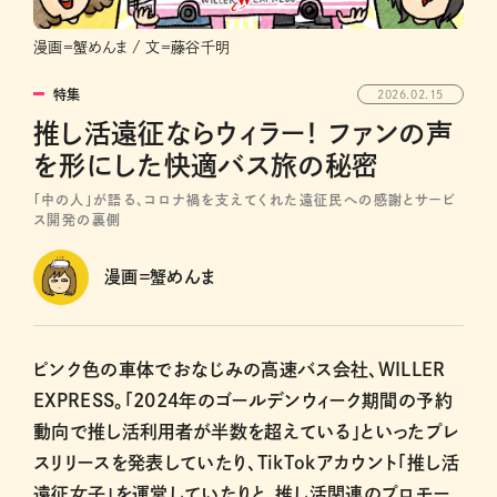
漫画＝蟹めんま / 文＝藤谷千明
特集
2026.02.15
推し活遠征ならウィラー！ ファンの声
を形にした快適バス旅の秘密
「中の人」が語る、コロナ禍を支えてくれた遠征民への感謝とサービ
ス開発の裏側
漫画＝蟹めんま
ピンク色の車体でおなじみの高速バス会社、WILLER
EXPRESS。「2024年のゴールデンウィーク期間の予約
動向で推し活利用者が半数を超えている」といったプレ
スリリースを発表していたり、TikTokアカウント「推し活
遠征女子」を運営していたりと、推し活関連のプロモー