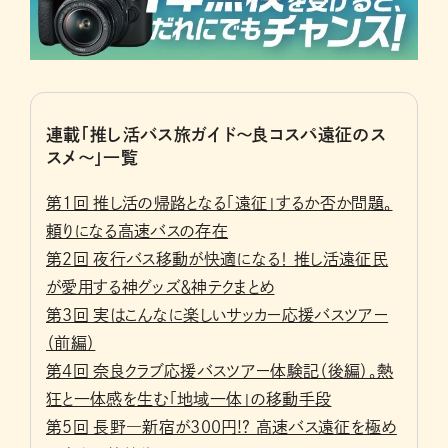
連載「推し活バス旅ガイド～良コスパ遠征のス
スメ～」一覧
第1回 推し活の帰路となる「遠征」するか否か問題。
頼りになる高速バスの存在
第２回 夜行バス移動が快適になる！ 推し活遠征民
が愛用する神グッズ＆神テクまとめ
第３回 実はこんなに楽しいサッカー応援バスツアー
（前編）
第４回 奈良クラブ応援バスツアー体験記（後編）。熱
狂と一体感を生む「地域一体」の移動手段
第５回 長野―新宿が300円!? 高速バス遠征を極め