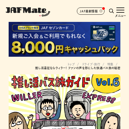
JAF最新情報
メニュー
トップ
ドライブ･旅行
特集
推し活遠征ならウィラー！ ファンの声を形にした快適バス旅の秘密