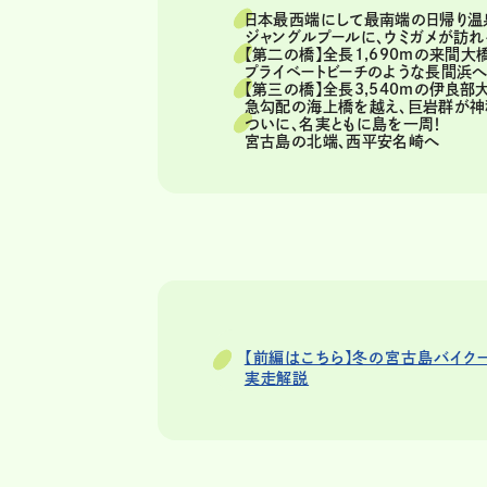
日本最西端にして最南端の日帰り温
ジャングルプールに、ウミガメが訪れ
【第二の橋】全長1,690mの来間大
プライベートビーチのような長間浜
【第三の橋】全長3,540mの伊良部
急勾配の海上橋を越え、巨岩群が
ついに、名実ともに島を一周！
宮古島の北端、西平安名崎へ
【前編はこちら】冬の宮古島バイク
実走解説