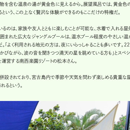
化物を含む温泉の湯が黄金色に見えるから。展望風呂では、黄金色
という、この上なく贅沢な体験ができるのもここだけの特権だ。
いるのは、家族や友人とともに楽しむことが可能な、水着で入れる屋
に囲まれた広大なジャングルプールは、温水プール程度のやさしい温
。「よく利用される地元の方は、夜にいらっしゃることも多いです。2
かびながら、波の音を聞きつつ満天の星を眺めている方も」とスペシ
を運営する南西楽園リゾートの松本さん。
ムも併設されており、宮古島内で季節や天気を問わず楽しめる貴重な
れるという。