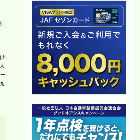
リ
洋と
て人
島一
えた