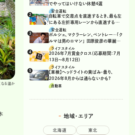
でやってはいけない休憩4選
安全運転
自転車で交差点を直進するとき、最も左
にある左折専用レーンから直進するの
は、違反？
安全運転
ポルシェ、マクラーレン、ベントレー…「ク
ルマは男のロマン」 田原俊彦の華麗な
る愛車遍歴
ライフスタイル
2026年7月賞金クロス（応募期間：7月
13日～8月12日）
ライフスタイル
【車検】ヘッドライトの黄ばみ・曇り、
2026年8月からは通らないかも?
くなる温か
自動車
本
地域・エリア
北海道
東北