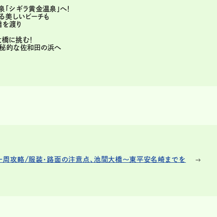
泉「シギラ黄金温泉」へ！
る美しいビーチも
橋を渡り
へ
大橋に挑む！
神秘的な佐和田の浜へ
一周攻略/服装・路面の注意点、池間大橋～東平安名崎までを