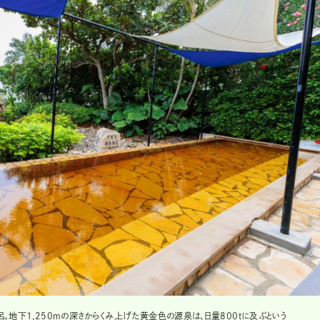
地下1,250mの深さからくみ上げた黄金色の源泉は、日量800tに及ぶという