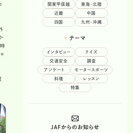
の
関東甲信越
東海・北陸
近畿
中国
四国
九州・沖縄
外
か
テーマ
2時
インタビュー
クイズ
ャ
交通安全
調査
アンケート
モータースポーツ
料理
レッスン
屋
特集
JAFからのお知らせ