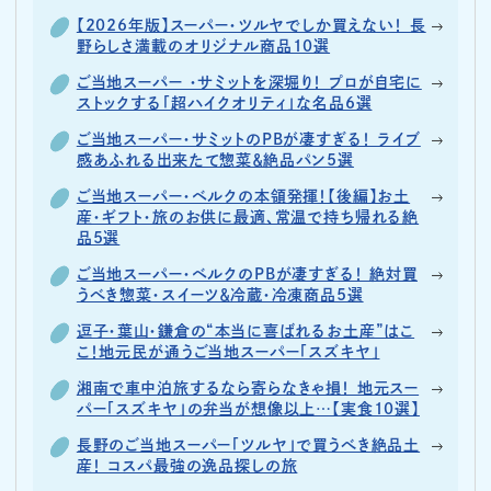
【2026年版】スーパー・ツルヤでしか買えない！ 長
野らしさ満載のオリジナル商品10選
ご当地スーパー ・サミットを深堀り！ プロが自宅に
ストックする「超ハイクオリティ」な名品6選
ご当地スーパー・サミットのPBが凄すぎる！ ライブ
感あふれる出来たて惣菜＆絶品パン5選
ご当地スーパー・ベルクの本領発揮！【後編】お土
産・ギフト・旅のお供に最適、常温で持ち帰れる絶
品5選
ご当地スーパー・ベルクのPBが凄すぎる！ 絶対買
うべき惣菜・スイーツ＆冷蔵・冷凍商品5選
逗子・葉山・鎌倉の“本当に喜ばれるお土産”はこ
こ！地元民が通うご当地スーパー「スズキヤ」
湘南で車中泊旅するなら寄らなきゃ損！ 地元スー
パー「スズキヤ」の弁当が想像以上…【実食10選】
長野のご当地スーパー「ツルヤ」で買うべき絶品土
産！ コスパ最強の逸品探しの旅