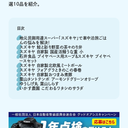
選10品を紹介。
目次
地元民御用達スーパー「スズキヤ」で車中泊旅ごは
んの悩みを解決！
スズキヤ 鮭と彩り野菜の茶々のり弁
スズキヤ 自家製 国産活鰻うな重 小
石井食品 ブイヤベース用スープ＆スズキヤ ブイヤベ
ースセット
スズキヤ 自家製北欧風ミートボール
スズキヤ フォアグラときのこの春巻
スズキヤ 自家製おつまみ煮豚
葉山タントテンポ アーモンドグリーンオリーブ
ゆうしげ丸 葉山しらす
いかす農園 こだわるワタシのサラダ