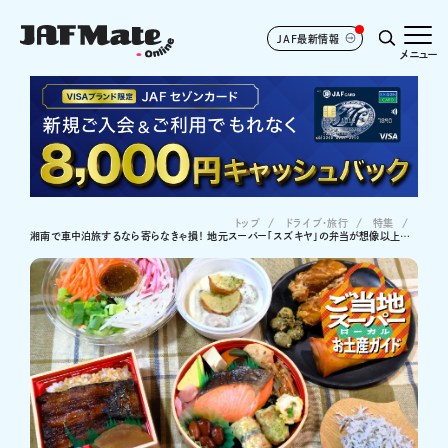
JAF最新情報
メニュー
トップ
ドライブ･旅行
特集
湘南で車中泊旅するなら寄らなきゃ損！ 地元スーパー「スズキヤ」の弁当が想像以上…【実食10選】