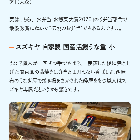
ア」（大森）
実はこちら、「お弁当・お惣菜大賞2020」のり弁当部門で
最優秀賞に輝いた“伝説のお弁当”でもあるんですよ。
スズキヤ 自家製 国産活鰻うな重 小
うなぎ職人が一匹ずつ手でさばき、一度蒸した後に焼き上
げた関東風の蒲焼きは弁当とは思えない香ばしさ。西麻
布のうなぎ屋で焼き場をまかされた経歴をもつ職人はス
ズキヤ専属だというから驚きです。