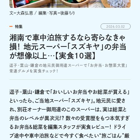
文＝大森弘恵 / 編集・写真＝後藤ちり
特集
2026.03.02
湘南で車中泊旅するなら寄らなきゃ
損！ 地元スーパー「スズキヤ」の弁当
が想像以上…【実食10選】
逗子・葉山・鎌倉の地元民御用達スーパーで「お弁当・お惣菜大賞」
常連グルメを実食チェック！
逗子・葉山・鎌倉で「おいしいお弁当やお総菜が買える」
といったら、ご当地スーパー「スズキヤ」。地元民に愛さ
れ、別荘オーナー御用達のこのスーパーは、実は総菜と
弁当のレベルが異次元!? 数々の受賞歴をもつ本気すぎ
るお弁当＆総菜を編集スタッフが実食レビュー！ ドライ
ブ途中や車中泊旅などで今すぐ食べたい“旅ごはん”厳