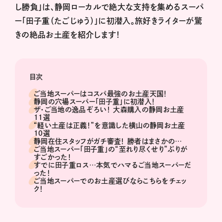
し勝負」は、静岡ローカルで絶大な支持を集めるスーパ
ー「田子重（たごじゅう）」に初潜入。旅好きライターが驚
きの絶品お土産を紹介します！
目次
ご当地スーパーはコスパ最強のお土産天国！
静岡の穴場スーパー「田子重」に初潜入！
ザ・ご当地の逸品ぞろい！ 大森購入の静岡お土産
11選
“軽い土産は正義！”を意識した横山の静岡お土産
10選
静岡在住スタッフがガチ審査！ 勝者はまさかの…
ご当地スーパー「田子重」の“至れり尽くせり”ぶりが
すごかった！
すでに田子重ロス…本気でハマるご当地スーパーだ
った！
ご当地スーパーでのお土産選びならこちらをチェッ
ク！