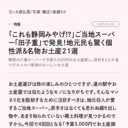
文＝大森弘恵/写真・構成=後藤ちり
特集
2025.06.25
「これも静岡みやげ!?」ご当地スーパ
ー「田子重」で発見！地元民も驚く個
性派＆名物お土産21選
静岡の穴場スーパーで予算3,000円のお土産探し。旅好き2人が見
つけたコスパ最強のおいしいお土産
お土産選びは旅の楽しみのひとつですが、道の駅やお
土産屋では似たようなモノになりがちです。そんなマン
ネリ化を脱却するために注目すべきは、地元住人が愛
するご当地スーパー。派手さはなくても思わぬ掘り出し
物や、あまり知られていない郷土料理が見つかるので
すから。今回で4回目となる「予算3,000円でお土産探