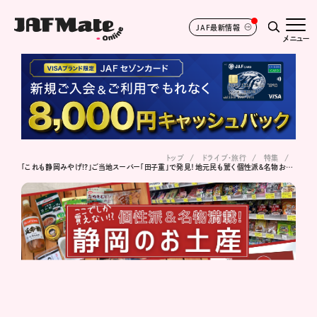
JAF最新情報
メニュー
トップ
ドライブ･旅行
特集
「これも静岡みやげ!?」ご当地スーパー「田子重」で発見！地元民も驚く個性派＆名物お土産21選