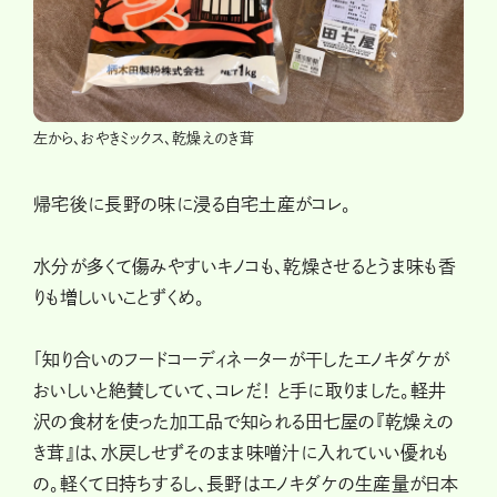
左から、おやきミックス、乾燥えのき茸
帰宅後に長野の味に浸る自宅土産がコレ。
水分が多くて傷みやすいキノコも、乾燥させるとうま味も香
りも増しいいことずくめ。
「知り合いのフードコーディネーターが干したエノキダケが
おいしいと絶賛していて、コレだ！ と手に取りました。軽井
沢の食材を使った加工品で知られる田七屋の『乾燥えの
き茸』は、水戻しせずそのまま味噌汁に入れていい優れも
の。軽くて日持ちするし、長野はエノキダケの生産量が日本